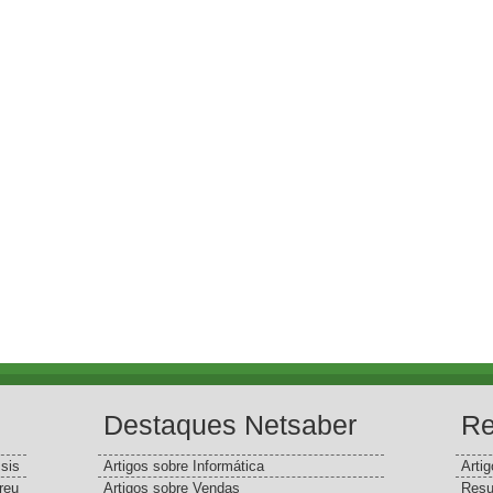
Destaques Netsaber
Re
sis
Artigos sobre Informática
Arti
reu
Artigos sobre Vendas
Resu