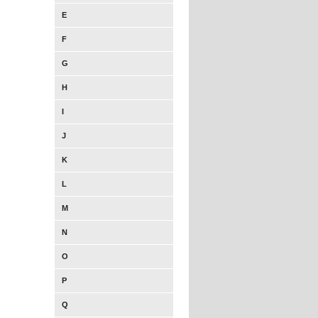
E
F
G
H
I
J
K
L
M
N
O
P
Q