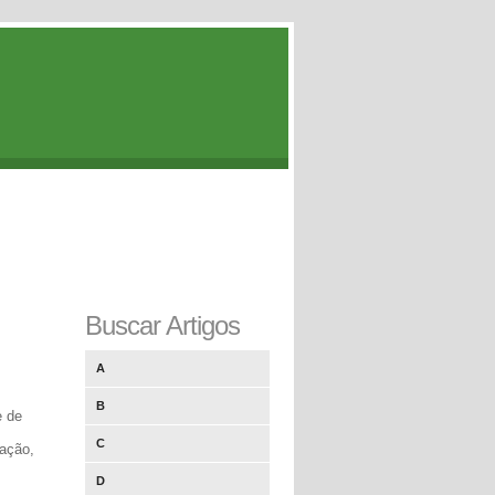
Buscar Artigos
A
B
e de
C
cação,
D