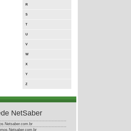
R
S
T
U
V
W
X
Y
Z
de NetSaber
gos.Netsaber.com.br
mos.Netsaber.com.br