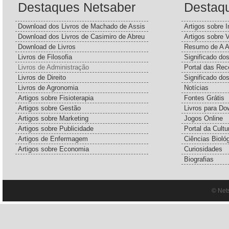
Destaques Netsaber
Destaq
Download dos Livros de Machado de Assis
Artigos sobre I
Download dos Livros de Casimiro de Abreu
Artigos sobre 
Download de Livros
Resumo de A A
Livros de Filosofia
Significado d
Livros de Administração
Portal das Rec
Livros de Direito
Significado do
Livros de Agronomia
Notícias
Artigos sobre Fisioterapia
Fontes Grátis
Artigos sobre Gestão
Livros para Do
Artigos sobre Marketing
Jogos Online
Artigos sobre Publicidade
Portal da Cultu
Artigos de Enfermagem
Ciências Bioló
Artigos sobre Economia
Curiosidades
Biografias
© Net