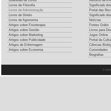
Download de Livros
Resumo de A A
Livros de Filosofia
Significado d
Livros de Administração
Portal das Rec
Livros de Direito
Significado do
Livros de Agronomia
Notícias
Artigos sobre Fisioterapia
Fontes Grátis
Artigos sobre Gestão
Livros para Do
Artigos sobre Marketing
Jogos Online
Artigos sobre Publicidade
Portal da Cultu
Artigos de Enfermagem
Ciências Bioló
Artigos sobre Economia
Curiosidades
Biografias
© Net