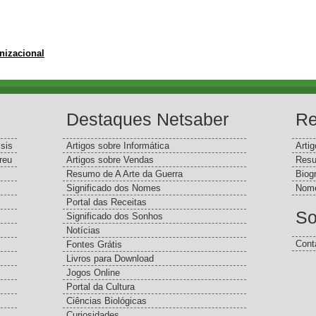
nizacional
Destaques Netsaber
Re
sis
Artigos sobre Informática
Arti
reu
Artigos sobre Vendas
Resu
Resumo de A Arte da Guerra
Biog
Significado dos Nomes
Nome
Portal das Receitas
So
Significado dos Sonhos
Notícias
Cont
Fontes Grátis
Livros para Download
Jogos Online
Portal da Cultura
Ciências Biológicas
Curiosidades