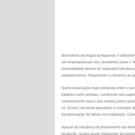
dicionários da língua portuguesa, é adestram
ser empregada por nós, brasileiros, para o 
racionalidade devem ter respostas mecânica
estabelecemos. Resumindo a conversa ao por
Numa associação mais profunda entre o luc
tratados como animais, cumprindo seu papel
conhecimento macro dos motivos pelos qua
os “óculos” da moral passamos a enxergar q
transformação de idéias em realidades. O p
Apesar da mecânica do treinamento ser terrí
produção, acaba sendo impossível as empres