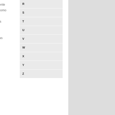
R
ente
 como
S
s
T
U
as
V
W
X
Y
Z