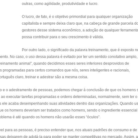
outras, como agilidade, produtividade e lucro.
O lucro, de fato, é o objetivo primordial para qualquer organização
capitalista e sempre deixa claro que, na cabeça de grande parcela d
gestores desse sistema econômico, a adoção de qualquer ferrament
possa contribuir para o seu crescimento é válida.
Por outro lado, o significado da palavra treinamento, que é exposto n
ento. No caso, o uso dessa palavra é evitado por ter um sentido conotativo amplo,
“treinamento animal”, quando decidimos esses seres inferiores desprovidos de
s programadas para certos comandos que nós, seres inteligentes e racionais,
tuguês claro, treinar e adestrar são a mesma coisa.
ro e o adestramento de pessoas, podemos chegar à conclusão de que os homens 
 ao executar tarefas programadas e ordens determinadas, normalmente, sem ter o
is ele acaba desempenhando suas atividades dentro das organizações. Quando 
ue os homens deveriam ser tratados como homens, sendo o ingrediente essencial
roblema é até quando os homens não usarão esses “óculos”.
vel para as pessoas, é preciso entender que, nos atuais padrões de consumo e de
as deixarem de adotá-la para poder se manter competitivas no mercado. Assim, a