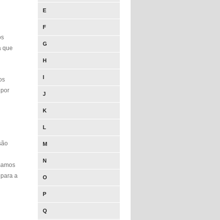
E
F
os
G
a que
H
I
os
 por
J
K
L
são
M
N
usamos
 para a
O
P
Q