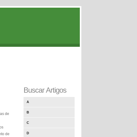
Buscar Artigos
A
B
nas de
C
os
D
nto de