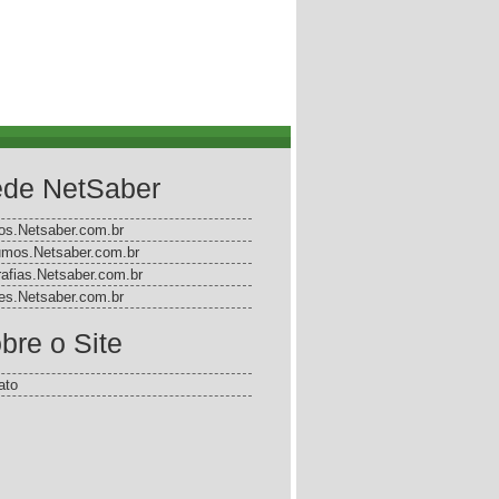
de NetSaber
gos.Netsaber.com.br
mos.Netsaber.com.br
rafias.Netsaber.com.br
s.Netsaber.com.br
bre o Site
ato