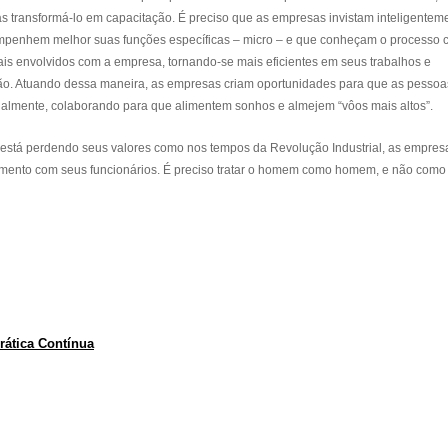
s transformá-lo em capacitação. É preciso que as empresas invistam inteligentem
empenhem melhor suas funções específicas – micro – e que conheçam o processo
is envolvidos com a empresa, tornando-se mais eficientes em seus trabalhos e
ão. Atuando dessa maneira, as empresas criam oportunidades para que as pessoa
tualmente, colaborando para que alimentem sonhos e almejem “vôos mais altos”.
está perdendo seus valores como nos tempos da Revolução Industrial, as empres
mento com seus funcionários. É preciso tratar o homem como homem, e não como
rática Contínua