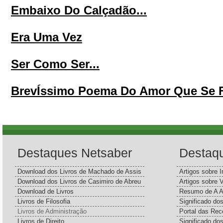
Embaixo Do Calçadão...
Era Uma Vez
Ser Como Ser...
BrevÍssimo Poema Do Amor Que Se 
Destaques Netsaber
Destaq
Download dos Livros de Machado de Assis
Artigos sobre I
Download dos Livros de Casimiro de Abreu
Artigos sobre 
Download de Livros
Resumo de A A
Livros de Filosofia
Significado d
Livros de Administração
Portal das Rec
Livros de Direito
Significado do