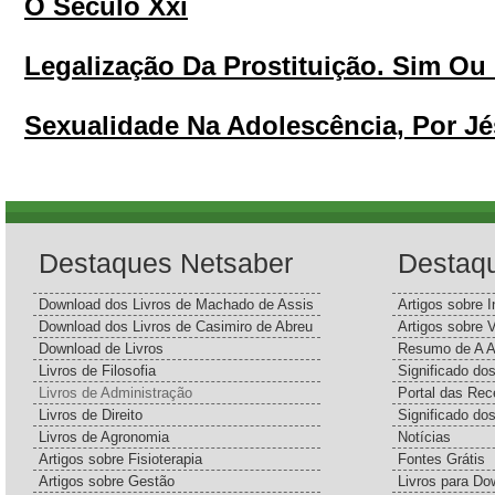
O Século Xxi
Legalização Da Prostituição. Sim Ou
Sexualidade Na Adolescência, Por Jé
Destaques Netsaber
Destaq
Download dos Livros de Machado de Assis
Artigos sobre I
Download dos Livros de Casimiro de Abreu
Artigos sobre 
Download de Livros
Resumo de A A
Livros de Filosofia
Significado d
Livros de Administração
Portal das Rec
Livros de Direito
Significado do
Livros de Agronomia
Notícias
Artigos sobre Fisioterapia
Fontes Grátis
Artigos sobre Gestão
Livros para Do