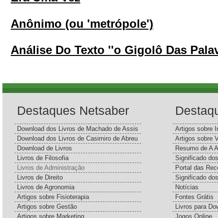
Anônimo (ou 'metrópole')
Análise Do Texto ''o Gigolô Das Palav
Destaques Netsaber
Destaq
Download dos Livros de Machado de Assis
Artigos sobre I
Download dos Livros de Casimiro de Abreu
Artigos sobre 
Download de Livros
Resumo de A A
Livros de Filosofia
Significado d
Livros de Administração
Portal das Rec
Livros de Direito
Significado do
Livros de Agronomia
Notícias
Artigos sobre Fisioterapia
Fontes Grátis
Artigos sobre Gestão
Livros para Do
Artigos sobre Marketing
Jogos Online