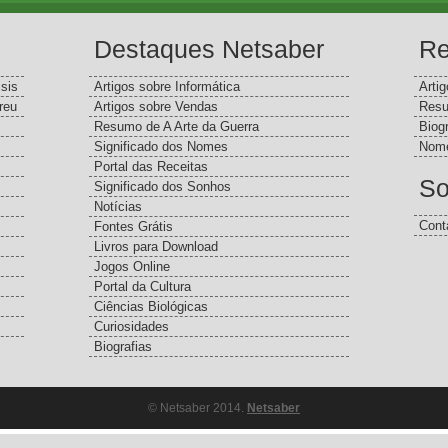
Destaques Netsaber
Re
sis
Artigos sobre Informática
Arti
reu
Artigos sobre Vendas
Resu
Resumo de A Arte da Guerra
Biog
Significado dos Nomes
Nome
Portal das Receitas
So
Significado dos Sonhos
Notícias
Cont
Fontes Grátis
Livros para Download
Jogos Online
Portal da Cultura
Ciências Biológicas
Curiosidades
Biografias
© Netsaber 2014.
Netsaber