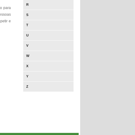
R
to para
essoas
S
petir e
T
U
V
W
X
Y
Z