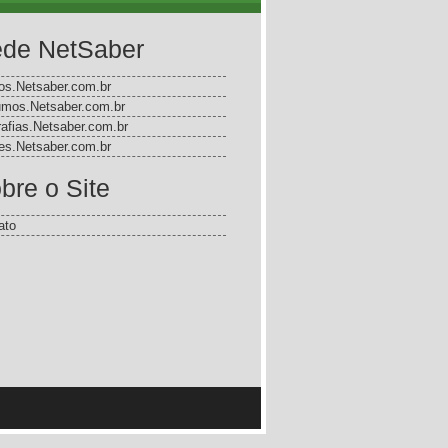
de NetSaber
gos.Netsaber.com.br
mos.Netsaber.com.br
rafias.Netsaber.com.br
s.Netsaber.com.br
bre o Site
ato