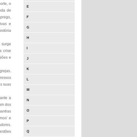
orte, o
E
ueda de
mprego,
F
ivas e
G
istória
H
e surge
I
 crise
giões e
J
K
grejas.
pressos
L
as suas
M
rante a
N
 um dos
O
mantras
smos' e
P
adores.
estões
Q