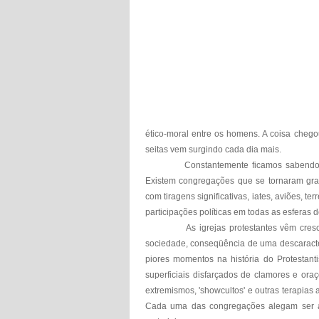
ético-moral entre os homens. A coisa chego
seitas vem surgindo cada dia mais.
Constantemente ficamos sabendo 
Existem congregações que se tornaram gra
com tiragens significativas, iates, aviões, 
participações políticas em todas as esferas 
As igrejas protestantes vêm cre
sociedade, conseqüência de uma descaracte
piores momentos na história do Protestantis
superficiais disfarçados de clamores e oraçõ
extremismos, 'showcultos' e outras terapias 
Cada uma das congregações alegam ser a v