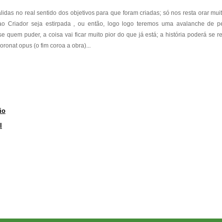
lidas no real sentido dos objetivos para que foram criadas; só nos resta orar mui
ao Criador seja estirpada , ou então, logo logo teremos uma avalanche de p
e quem puder, a coisa vai ficar muito pior do que já está; a história poderá se re
onat opus (o fim coroa a obra)...
io
l