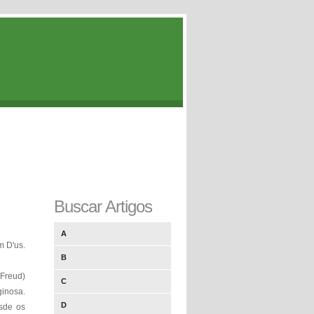
Buscar Artigos
A
m D'us.
B
(Freud)
C
ginosa.
D
sde os