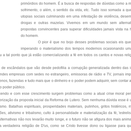
primórdios do homem. É a busca de respostas de dúvidas como a m
sofrimento, o além, o sentido da vida, etc. Tudo isso somada a q
utopias sociais culminando em uma infestação de violência, dese
drogas e outras mazelas. Vivemos em um mundo sem alternat
propostas convincentes para superar dificuldades jamais vista na h
do homem.
O pior é que no bojo desses problemas sociais eis qu
imperando o materialismo dos tempos modernos ocasionando uma
u a tal ponto que já estão comercializando a fé em todos os cantos e novas reli
de escândalos que vão desde pedofilia a corrupção generalizada dentro das i
ndes empresas com sedes no estrangeiro, emissoras de rádio e TV, jornais im
terrenos, fazendas e tudo mais que o dinheiro e o poder podem adquirir, sem contar 
do poder público.
scendo e com esse crescimento surgem problemas como a atual crise moral pe
rização da proposta inicial da Reforma de Lutero. Sem nenhuma dúvida esse é
mo. Batalhas espirituais, prosperidades materiais, pulinhos, gritos histéricos, 
es, ativismo e tribalismo, culto à personalidade e materialização da fé, 'estreli
alternativas não nos levarão muito longe, e o futuro não se afigura dos mais anim
erdadeira religião de D'us, como se Cristo tivesse dono ou ligasse para qu