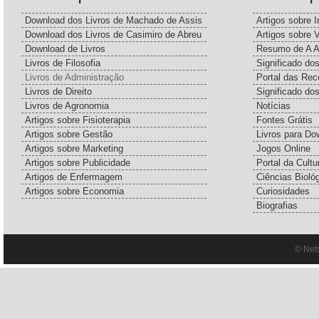
Download dos Livros de Machado de Assis
Artigos sobre I
Download dos Livros de Casimiro de Abreu
Artigos sobre 
Download de Livros
Resumo de A A
Livros de Filosofia
Significado d
Livros de Administração
Portal das Rec
Livros de Direito
Significado do
Livros de Agronomia
Notícias
Artigos sobre Fisioterapia
Fontes Grátis
Artigos sobre Gestão
Livros para Do
Artigos sobre Marketing
Jogos Online
Artigos sobre Publicidade
Portal da Cultu
Artigos de Enfermagem
Ciências Bioló
Artigos sobre Economia
Curiosidades
Biografias
© Net