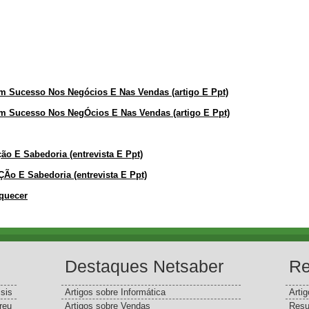
om Sucesso Nos Negócios E Nas Vendas (artigo E Ppt)
om Sucesso Nos NegÓcios E Nas Vendas (artigo E Ppt)
o E Sabedoria (entrevista E Ppt)
o E Sabedoria (entrevista E Ppt)
squecer
Destaques Netsaber
Re
sis
Artigos sobre Informática
Arti
reu
Artigos sobre Vendas
Resu