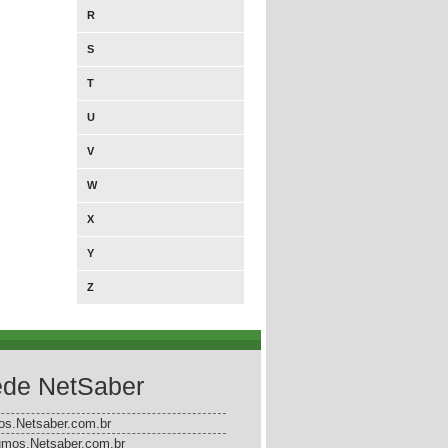
R
S
T
U
V
W
X
Y
Z
de NetSaber
gos.Netsaber.com.br
mos.Netsaber.com.br