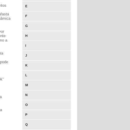
ntos
E
afasta
F
nâmica
G
vor
nte
H
umo a
I
ra
J
 pode
K
L
A”
M
N
sa
O
 a
P
Q