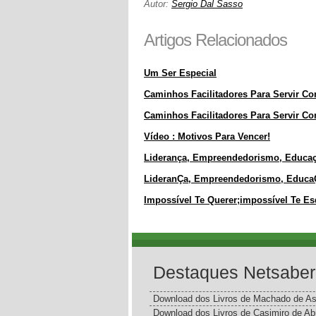
Autor:
Sergio Dal Sasso
Artigos Relacionados
Um Ser Especial
Caminhos Facilitadores Para Servir C
Caminhos Facilitadores Para Servir C
Vídeo : Motivos Para Vencer!
Liderança, Empreendedorismo, Educaçã
LideranÇa, Empreendedorismo, EducaÇÃ
Impossível Te Querer;impossível Te E
Destaques Netsaber
Download dos Livros de Machado de As
Download dos Livros de Casimiro de Ab