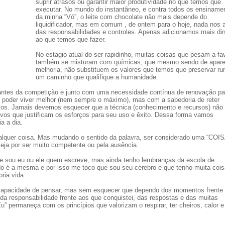
suprir atrasos ou garantir maior produtividade no que temos que
executar. No mundo do instantâneo, e contra todos os ensiname
da minha “Vó”, o leite com chocolate não mais depende do
liquidificador, mas em comum , de ontem para o hoje, nada nos 
das responsabilidades e controles. Apenas adicionamos mais di
ao que temos que fazer.
No estagio atual do ser rapidinho, muitas coisas que pesam a fa
também se misturam com químicas, que mesmo sendo de apare
melhoria, não substituem os valores que temos que preservar r
um caminho que qualifique a humanidade.
antes da competição e junto com uma necessidade contínua de renovação pa
é poder viver melhor (nem sempre o máximo), mas com a sabedoria de reter
á-los. Jamais devemos esquecer que a técnica (conhecimento e recursos) não
vos que justificam os esforços para seu uso e êxito. Dessa forma vamos
a a dia.
ualquer coisa. Mas mudando o sentido da palavra, ser considerado uma “COIS
 seja por ser muito competente ou pela ausência.
e sou eu ou ele quem escreve, mas ainda tenho lembranças da escola de
lado é a mesma e por isso me toco que sou seu cérebro e que tenho muita coi
ria vida.
capacidade de pensar, mas sem esquecer que dependo dos momentos frente
 da responsabilidade frente aos que conquistei, das respostas e das muitas
u” permaneça com os princípios que valorizam o respirar, ter cheiros, calor e