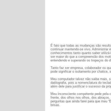
É fato que todas as mudanças são result
continuar mantendo-se vivo. Administrar 
conhecimentos tanto quanto saber utiliz
ser maior do que a compreensão dos moti
entendendo e superando os tropeços do di
Tanto faz ser empresa, colaborador ou q
pode significar o isolamento por chatice,
Meu computador talvez não saiba mais, s
datilografia, pois a nomenclatura do tec
além dele para justificar o sucesso da próp
Meu inconsciente competente pede pela 
frente, dos olhos nos olhos, dos abraços,
perguntas que ainda farei para que meu “E
brisas.