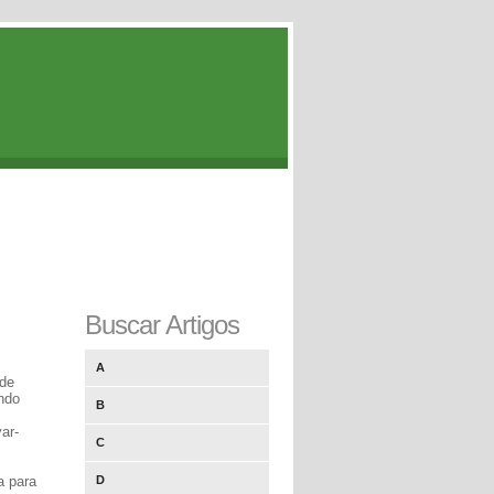
Buscar Artigos
A
 de
ando
B
ar-
C
a para
D