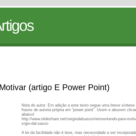
rtigos
otivar (artigo E Power Point)
Nota do autor: Em adição a este texto segue uma breve síntese
frases de autoria própria em “power point”. Usem e abusem clic
abaixo!
http://www.slideshare.net/sergiodalsasso/reinventando-para-motiv
srgio-dal-sasso
A lei da facilidade não é tese, mas necessidade a ser incorporad