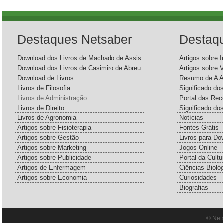
Destaques Netsaber
Destaq
Download dos Livros de Machado de Assis
Artigos sobre I
Download dos Livros de Casimiro de Abreu
Artigos sobre 
Download de Livros
Resumo de A A
Livros de Filosofia
Significado d
Livros de Administração
Portal das Rec
Livros de Direito
Significado do
Livros de Agronomia
Notícias
Artigos sobre Fisioterapia
Fontes Grátis
Artigos sobre Gestão
Livros para Do
Artigos sobre Marketing
Jogos Online
Artigos sobre Publicidade
Portal da Cultu
Artigos de Enfermagem
Ciências Bioló
Artigos sobre Economia
Curiosidades
Biografias
© Net