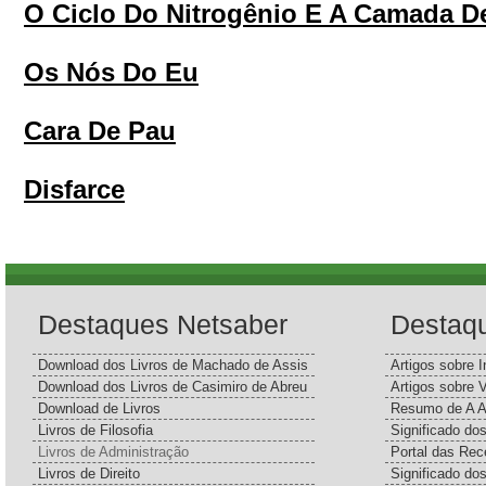
O Ciclo Do Nitrogênio E A Camada D
Os Nós Do Eu
Cara De Pau
Disfarce
Destaques Netsaber
Destaq
Download dos Livros de Machado de Assis
Artigos sobre I
Download dos Livros de Casimiro de Abreu
Artigos sobre 
Download de Livros
Resumo de A A
Livros de Filosofia
Significado d
Livros de Administração
Portal das Rec
Livros de Direito
Significado do