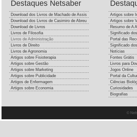
Destaques Netsaber
Destaq
Download dos Livros de Machado de Assis
Artigos sobre I
Download dos Livros de Casimiro de Abreu
Artigos sobre 
Download de Livros
Resumo de A A
Livros de Filosofia
Significado d
Livros de Administração
Portal das Rec
Livros de Direito
Significado do
Livros de Agronomia
Notícias
Artigos sobre Fisioterapia
Fontes Grátis
Artigos sobre Gestão
Livros para Do
Artigos sobre Marketing
Jogos Online
Artigos sobre Publicidade
Portal da Cultu
Artigos de Enfermagem
Ciências Bioló
Artigos sobre Economia
Curiosidades
Biografias
© Net