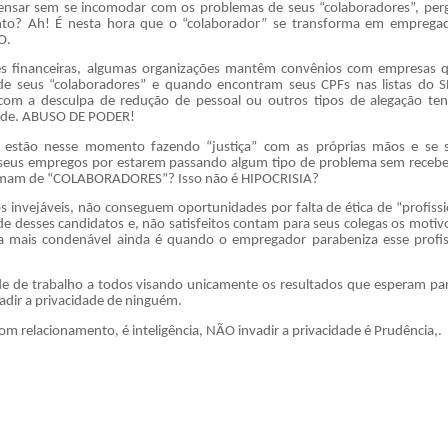
ensar sem se incomodar com os problemas de seus “colaboradores”, per
to? Ah! É nesta hora que o “colaborador” se transforma em emprega
O.
ões financeiras, algumas organizações mantêm convênios com empresas 
e seus “colaboradores” e quando encontram seus CPFs nas listas do 
om a desculpa de redução de pessoal ou outros tipos de alegação te
idade. ABUSO DE PODER!
 estão nesse momento fazendo “justiça” com as próprias mãos e se 
eus empregos por estarem passando algum tipo de problema sem receb
hamam de “COLABORADORES”? Isso não é HIPOCRISIA?
 invejáveis, não conseguem oportunidades por falta de ética de “profissi
e desses candidatos e, não satisfeitos contam para seus colegas os motiv
a mais condenável ainda é quando o empregador parabeniza esse profis
e de trabalho a todos visando unicamente os resultados que esperam pa
adir a privacidade de ninguém.
bom relacionamento, é inteligência, NÃO invadir a privacidade é Prudência,.