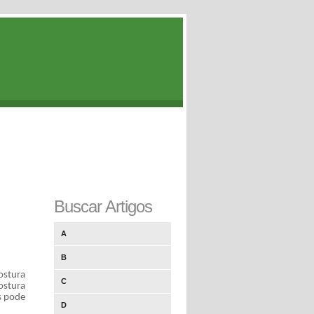
Buscar Artigos
A
B
ostura
C
ostura
s pode
D