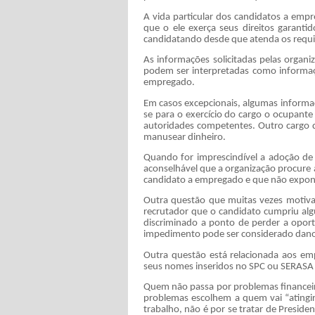
A vida particular dos candidatos a emp
que o ele exerça seus direitos garantid
candidatando desde que atenda os requ
As informações solicitadas pelas organ
podem ser interpretadas como informaçõ
empregado.
Em casos excepcionais, algumas informa
se para o exercício do cargo o ocupant
autoridades competentes. Outro cargo 
manusear dinheiro.
Quando for imprescindível a adoção de 
aconselhável que a organização procure 
candidato a empregado e que não exponh
Outra questão que muitas vezes motiva
recrutador que o candidato cumpriu alg
discriminado a ponto de perder a opor
impedimento pode ser considerado dano
Outra questão está relacionada aos emp
seus nomes inseridos no SPC ou SERASA
Quem não passa por problemas financeiro
problemas escolhem a quem vai “atingir
trabalho, não é por se tratar de Presid