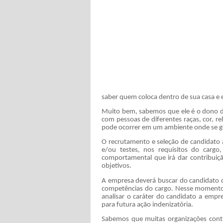
saber quem coloca dentro de sua casa e
Muito bem, sabemos que ele é o dono do
com pessoas de diferentes raças, cor, re
pode ocorrer em um ambiente onde se gera
O recrutamento e seleção de candidato 
e/ou testes, nos requisitos do carg
comportamental que irá dar contribuiçã
objetivos.
A empresa deverá buscar do candidato 
competências do cargo. Nesse momento 
analisar o caráter do candidato a empr
para futura ação indenizatória.
Sabemos que muitas organizações contr