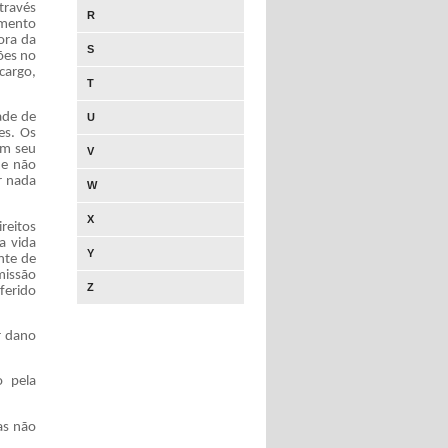
través
R
amento
ora da
S
ões no
cargo,
T
ade de
U
es. Os
om seu
V
 e não
r nada
W
X
ireitos
a vida
Y
nte de
dmissão
Z
ferido
r dano
o pela
as não