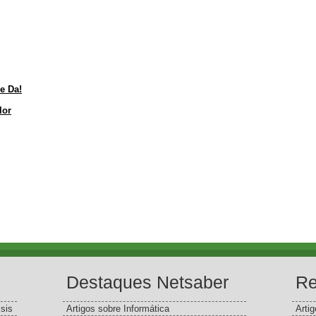
e Da!
lor
Destaques Netsaber
Re
sis
Artigos sobre Informática
Arti