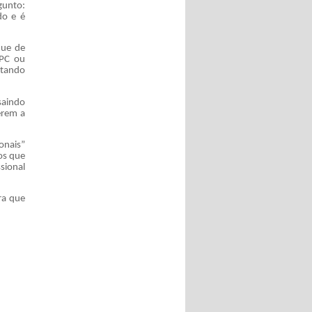
gunto:
do e é
que de
SPC ou
ntando
saindo
erem a
onais”
os que
sional
ra que