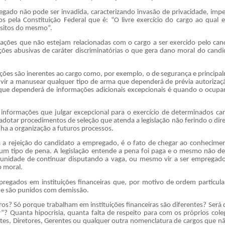
regado não pode ser invadida, caracterizando invasão de privacidade, imp
os pela Constituição Federal que é: “O livre exercício do cargo ao qual e
isitos do mesmo”.
izações que não estejam relacionadas com o cargo a ser exercido pelo can
es abusivas de caráter discriminatórias o que gera dano moral do candi
ções são inerentes ao cargo como, por exemplo, o de segurança e principa
e vir a manusear qualquer tipo de arma que dependerá de prévia autorizaç
que dependerá de informações adicionais excepcionais é quando o ocupan
informações que julgar excepcional para o exercício de determinados car
adotar procedimentos de seleção que atenda a legislação não ferindo o dire
a a organização a futuros processos.
 a rejeição do candidato a empregado, é o fato de chegar ao conhecime
um tipo de pena. A legislação entende a pena foi paga e o mesmo não de
tunidade de continuar disputando a vaga, ou mesmo vir a ser empregado
 moral.
regados em instituições financeiras que, por motivo de ordem particula
 e são punidos com demissão.
s? Só porque trabalham em instituições financeiras são diferentes? Será 
”? Quanta hipocrisia, quanta falta de respeito para com os próprios cole
entes, Diretores, Gerentes ou qualquer outra nomenclatura de cargos que nã