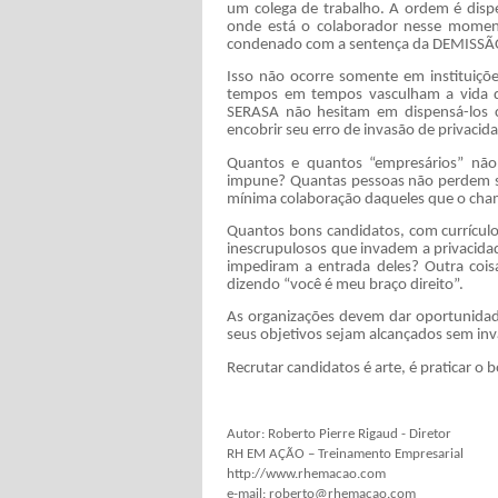
um colega de trabalho. A ordem é disp
onde está o colaborador nesse momen
condenado com a sentença da DEMISSÃ
Isso não ocorre somente em instituiç
tempos em tempos vasculham a vida d
SERASA não hesitam em dispensá-los c
encobrir seu erro de invasão de privac
Quantos e quantos “empresários” não
impune? Quantas pessoas não perdem s
mínima colaboração daqueles que o c
Quantos bons candidatos, com currículos
inescrupulosos que invadem a privacidad
impediram a entrada deles? Outra cois
dizendo “você é meu braço direito”.
As organizações devem dar oportunidad
seus objetivos sejam alcançados sem inv
Recrutar candidatos é arte, é praticar o 
Autor: Roberto Pierre Rigaud - Diretor
RH EM AÇÃO – Treinamento Empresarial
http://www.rhemacao.com
e-mail:
roberto@rhemacao.com