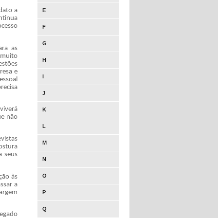
dato a
E
ntinua
ocesso
F
G
ara as
 muito
H
estões
resa e
I
essoal
recisa
J
viverá
K
ue não
L
vistas
M
ostura
a seus
N
O
ção às
ssar a
margem
P
Q
regado