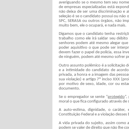
averiguando se o mesmo tem seu nome 
de empresas especializadas está expon
não deixa de ser uma discriminação e a
seleção é se o candidato possui ou não o
SPC, SERASA ou outros órgãos, não impl
muito bem, ele o ocupará, e nada mais.
Digamos que o candidato tenha restriç
trabalho como ele irá saldar seu débito
senhores podem até mesmo alegar que o
poder aquisitivo o que pode ser inter
devem fazer o papel de polícia, essa in
de ninguém, podem até mesmo sofrer pr
Outro assunto polêmico é a solicitação d
e a intimidade do candidato de acordo a
privada, a honra e a imagem das pessoas
sua violação) e artigo 7º inciso XXX (pro
por motivo de sexo, idade, cor ou estad
documento.
Se o empregador se sente “
protegido
”,
moral o que fica configurado através de 
A auto-estima, dignidade, o caráter, 
Constituição Federal e a violação desses
A vida privada do sujeito, assim como a
podem se valer de direito que não lhe co