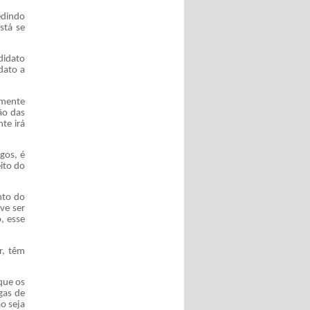
edindo
stá se
didato
dato a
lmente
ão das
te irá
gos, é
ito do
nto do
ve ser
, esse
r, têm
que os
gas de
o seja