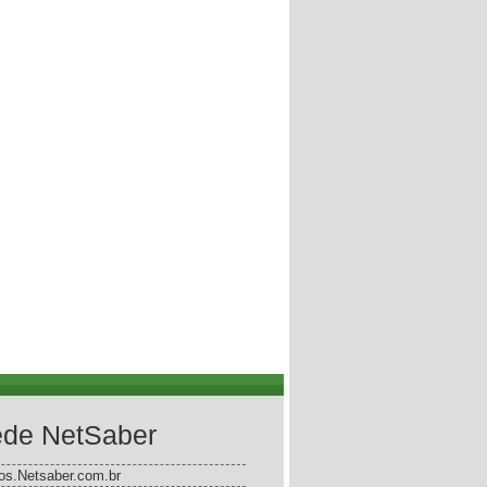
de NetSaber
gos.Netsaber.com.br