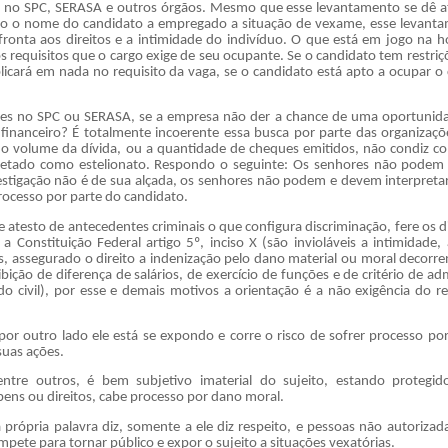
no SPC, SERASA e outros órgãos. Mesmo que esse levantamento se dê a
do o nome do candidato a empregado a situação de vexame, esse levant
fronta aos direitos e a intimidade do indivíduo. O que está em jogo na h
s requisitos que o cargo exige de seu ocupante. Se o candidato tem restriç
icará em nada no requisito da vaga, se o candidato está apto a ocupar o 
ões no SPC ou SERASA, se a empresa não der a chance de uma oportunid
 financeiro? É totalmente incoerente essa busca por parte das organizaçõ
 volume da dívida, ou a quantidade de cheques emitidos, não condiz c
pretado como estelionato. Respondo o seguinte: Os senhores não podem
vestigação não é de sua alçada, os senhores não podem e devem interpreta
ocesso por parte do candidato.
e atesto de antecedentes criminais o que configura discriminação, fere os d
 Constituição Federal artigo 5º, inciso X (são invioláveis a intimidade, 
, assegurado o direito a indenização pelo dano material ou moral decorre
ibição de diferença de salários, de exercício de funções e de critério de a
o civil), por esse e demais motivos a orientação é a não exigência do re
 por outro lado ele está se expondo e corre o risco de sofrer processo po
suas ações.
entre outros, é bem subjetivo imaterial do sujeito, estando protegid
 bens ou direitos, cabe processo por dano moral.
 própria palavra diz, somente a ele diz respeito, e pessoas não autorizad
mpete para tornar público e expor o sujeito a situações vexatórias.