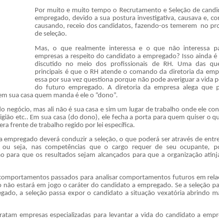
Por muito e muito tempo o Recrutamento e Seleção de candi
empregado, devido a sua postura investigativa, causava e, co
causando, receio dos candidatos, fazendo-os temerem
no pr
de seleção.
Mas, o que realmente interessa e o que não interessa p
empresas a respeito do candidato a empregado? Isso ainda é
discutido no meio dos profissionais de RH. Uma das qu
principais é que o RH atende o comando da diretoria da emp
essa por sua vez questiona porque não pode averiguar a vida p
do futuro empregado. A diretoria da empresa alega que p
 em sua casa quem manda é ele o “dono”.
 negócio, mas ali não é sua casa e sim um lugar de trabalho onde ele con
ligião etc.. Em sua casa (do dono), ele fecha a porta para quem quiser o q
 frente de trabalho regido por lei específica.
a empregado deverá conduzir a seleção, o que poderá ser através de entre
o, ou seja, nas competências que o cargo requer de seu ocupante, p
o para que os resultados sejam alcançados para que a organização atinj
comportamentos passados para analisar comportamentos futuros em rela
não estará em jogo o caráter do candidato a empregado. Se a seleção pa
egado, a seleção passa expor o candidato a situação vexatória abrindo 
atam empresas especializadas para levantar a vida do candidato a emp