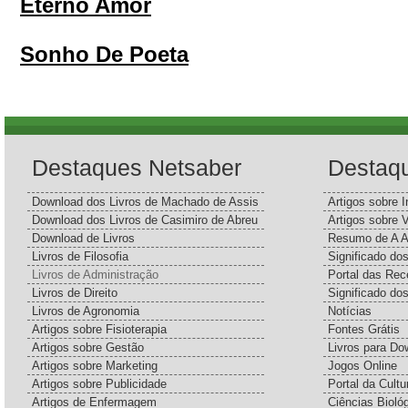
Eterno Amor
Sonho De Poeta
Destaques Netsaber
Destaq
Download dos Livros de Machado de Assis
Artigos sobre I
Download dos Livros de Casimiro de Abreu
Artigos sobre 
Download de Livros
Resumo de A A
Livros de Filosofia
Significado d
Livros de Administração
Portal das Rec
Livros de Direito
Significado do
Livros de Agronomia
Notícias
Artigos sobre Fisioterapia
Fontes Grátis
Artigos sobre Gestão
Livros para Do
Artigos sobre Marketing
Jogos Online
Artigos sobre Publicidade
Portal da Cultu
Artigos de Enfermagem
Ciências Bioló