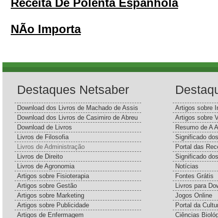
Receita De Polenta Espanhola
NÃo Importa
Destaques Netsaber
Destaq
Download dos Livros de Machado de Assis
Artigos sobre I
Download dos Livros de Casimiro de Abreu
Artigos sobre 
Download de Livros
Resumo de A A
Livros de Filosofia
Significado d
Livros de Administração
Portal das Rec
Livros de Direito
Significado do
Livros de Agronomia
Notícias
Artigos sobre Fisioterapia
Fontes Grátis
Artigos sobre Gestão
Livros para Do
Artigos sobre Marketing
Jogos Online
Artigos sobre Publicidade
Portal da Cultu
Artigos de Enfermagem
Ciências Bioló