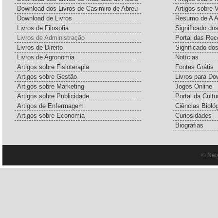
Download dos Livros de Casimiro de Abreu
Artigos sobre 
Download de Livros
Resumo de A A
Livros de Filosofia
Significado d
Livros de Administração
Portal das Rec
Livros de Direito
Significado do
Livros de Agronomia
Notícias
Artigos sobre Fisioterapia
Fontes Grátis
Artigos sobre Gestão
Livros para Do
Artigos sobre Marketing
Jogos Online
Artigos sobre Publicidade
Portal da Cultu
Artigos de Enfermagem
Ciências Bioló
Artigos sobre Economia
Curiosidades
Biografias
© Net