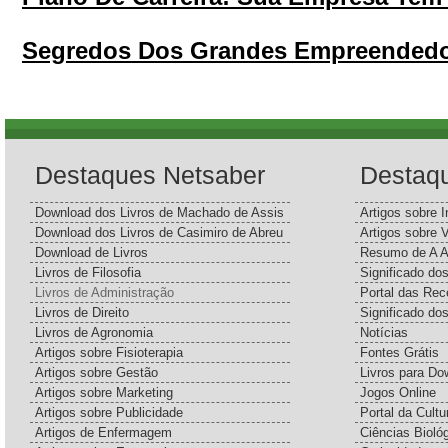
Segredos Dos Grandes Empreendedore
Destaques Netsaber
Destaq
Download dos Livros de Machado de Assis
Artigos sobre I
Download dos Livros de Casimiro de Abreu
Artigos sobre 
Download de Livros
Resumo de A A
Livros de Filosofia
Significado d
Livros de Administração
Portal das Rec
Livros de Direito
Significado do
Livros de Agronomia
Notícias
Artigos sobre Fisioterapia
Fontes Grátis
Artigos sobre Gestão
Livros para Do
Artigos sobre Marketing
Jogos Online
Artigos sobre Publicidade
Portal da Cultu
Artigos de Enfermagem
Ciências Bioló