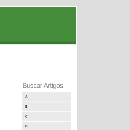
Buscar Artigos
A
B
C
D