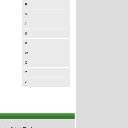
R
S
T
U
V
W
X
Y
Z