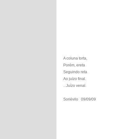
A coluna torta,
Porém, ereta
Seguindo reta
Ao juízo final.
...Juízo venal.
Soriévilo
09/09/09