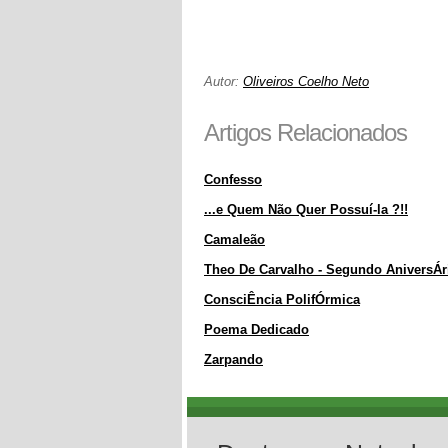
Autor:
Oliveiros Coelho Neto
Artigos Relacionados
Confesso
...e Quem Não Quer Possuí-la ?!!
Camaleão
Theo De Carvalho - Segundo AniversÁr
ConsciÊncia PolifÓrmica
Poema Dedicado
Zarpando