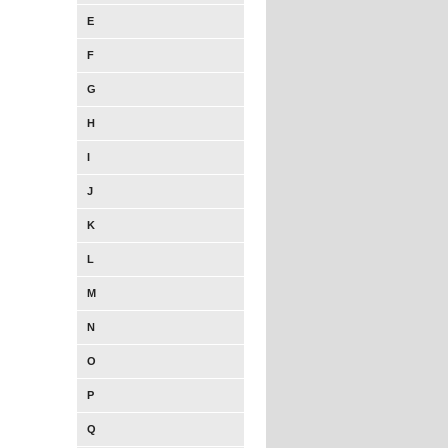
E
F
G
H
I
J
K
L
M
N
O
P
Q