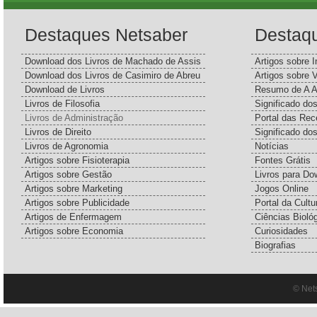
Destaques Netsaber
Destaq
Download dos Livros de Machado de Assis
Artigos sobre I
Download dos Livros de Casimiro de Abreu
Artigos sobre 
Download de Livros
Resumo de A A
Livros de Filosofia
Significado d
Livros de Administração
Portal das Rec
Livros de Direito
Significado do
Livros de Agronomia
Notícias
Artigos sobre Fisioterapia
Fontes Grátis
Artigos sobre Gestão
Livros para Do
Artigos sobre Marketing
Jogos Online
Artigos sobre Publicidade
Portal da Cultu
Artigos de Enfermagem
Ciências Bioló
Artigos sobre Economia
Curiosidades
Biografias
© Net