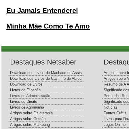
Eu Jamais Entenderei
Minha Mãe Como Te Amo
Destaques Netsaber
Destaq
Download dos Livros de Machado de Assis
Artigos sobre I
Download dos Livros de Casimiro de Abreu
Artigos sobre 
Download de Livros
Resumo de A A
Livros de Filosofia
Significado d
Livros de Administração
Portal das Rec
Livros de Direito
Significado do
Livros de Agronomia
Notícias
Artigos sobre Fisioterapia
Fontes Grátis
Artigos sobre Gestão
Livros para Do
Artigos sobre Marketing
Jogos Online