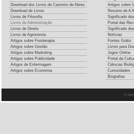
Download dos Livros de Casimiro de Abreu
Artigos sobre 
Download de Livros
Resumo de A A
Livros de Filosofia
Significado d
Livros de Administração
Portal das Rec
Livros de Direito
Significado do
Livros de Agronomia
Notícias
Artigos sobre Fisioterapia
Fontes Grátis
Artigos sobre Gestão
Livros para Do
Artigos sobre Marketing
Jogos Online
Artigos sobre Publicidade
Portal da Cultu
Artigos de Enfermagem
Ciências Bioló
Artigos sobre Economia
Curiosidades
Biografias
© Net