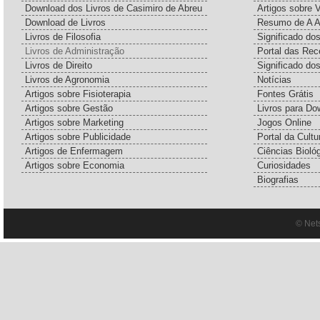
Download dos Livros de Casimiro de Abreu
Artigos sobre 
Download de Livros
Resumo de A A
Livros de Filosofia
Significado d
Livros de Administração
Portal das Rec
Livros de Direito
Significado do
Livros de Agronomia
Notícias
Artigos sobre Fisioterapia
Fontes Grátis
Artigos sobre Gestão
Livros para Do
Artigos sobre Marketing
Jogos Online
Artigos sobre Publicidade
Portal da Cultu
Artigos de Enfermagem
Ciências Bioló
Artigos sobre Economia
Curiosidades
Biografias
© Net