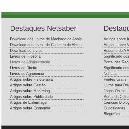
Destaques Netsaber
Destaq
Download dos Livros de Machado de Assis
Artigos sobre I
Download dos Livros de Casimiro de Abreu
Artigos sobre 
Download de Livros
Resumo de A A
Livros de Filosofia
Significado d
Livros de Administração
Portal das Rec
Livros de Direito
Significado do
Livros de Agronomia
Notícias
Artigos sobre Fisioterapia
Fontes Grátis
Artigos sobre Gestão
Livros para Do
Artigos sobre Marketing
Jogos Online
Artigos sobre Publicidade
Portal da Cultu
Artigos de Enfermagem
Ciências Bioló
Artigos sobre Economia
Curiosidades
Biografias