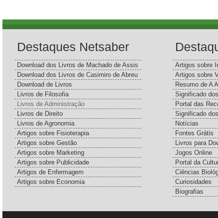
Destaques Netsaber
Destaq
Download dos Livros de Machado de Assis
Artigos sobre I
Download dos Livros de Casimiro de Abreu
Artigos sobre 
Download de Livros
Resumo de A A
Livros de Filosofia
Significado d
Livros de Administração
Portal das Rec
Livros de Direito
Significado do
Livros de Agronomia
Notícias
Artigos sobre Fisioterapia
Fontes Grátis
Artigos sobre Gestão
Livros para Do
Artigos sobre Marketing
Jogos Online
Artigos sobre Publicidade
Portal da Cultu
Artigos de Enfermagem
Ciências Bioló
Artigos sobre Economia
Curiosidades
Biografias