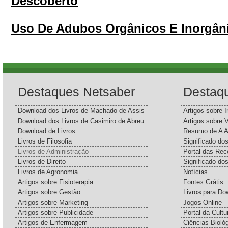
Descoberto
Uso De Adubos Orgânicos E Inorgâni
Destaques Netsaber
Destaq
Download dos Livros de Machado de Assis
Artigos sobre I
Download dos Livros de Casimiro de Abreu
Artigos sobre 
Download de Livros
Resumo de A A
Livros de Filosofia
Significado d
Livros de Administração
Portal das Rec
Livros de Direito
Significado do
Livros de Agronomia
Notícias
Artigos sobre Fisioterapia
Fontes Grátis
Artigos sobre Gestão
Livros para Do
Artigos sobre Marketing
Jogos Online
Artigos sobre Publicidade
Portal da Cultu
Artigos de Enfermagem
Ciências Bioló