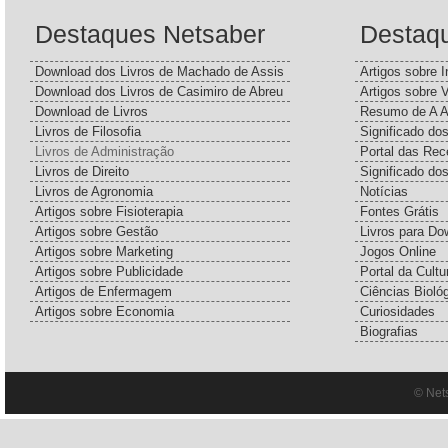
Destaques Netsaber
Destaq
Download dos Livros de Machado de Assis
Artigos sobre I
Download dos Livros de Casimiro de Abreu
Artigos sobre 
Download de Livros
Resumo de A A
Livros de Filosofia
Significado d
Livros de Administração
Portal das Rec
Livros de Direito
Significado do
Livros de Agronomia
Notícias
Artigos sobre Fisioterapia
Fontes Grátis
Artigos sobre Gestão
Livros para Do
Artigos sobre Marketing
Jogos Online
Artigos sobre Publicidade
Portal da Cultu
Artigos de Enfermagem
Ciências Bioló
Artigos sobre Economia
Curiosidades
Biografias
© Net