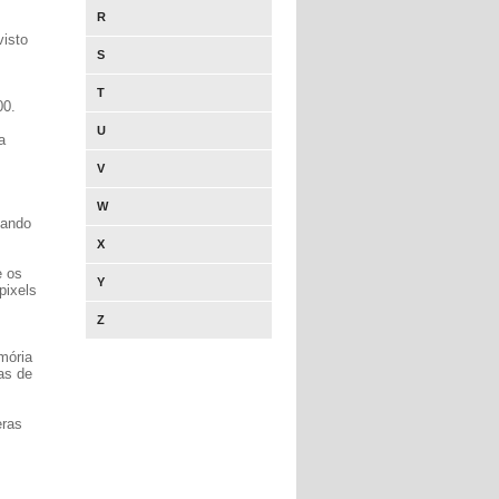
R
visto
S
T
00.
U
a
V
W
uando
X
e os
Y
pixels
Z
mória
as de
eras