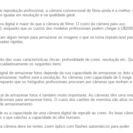
de reprodução profissional, a câmera convencional de filme ainda é a melhor, 
 igualar em resolução e na qualidade geral.
era digital é maior do que a câmera de filme. O custo da câmera para uso
00, enquanto que os custos dos modelos profissionais podem chegar à U$200
evam algum tempo para armazenar as imagens o que se torna impraticável par
madas rápidas.
to das suas características óticas, profundidade de cores, resolução etc. Q
 cuidadosamente os seguintes itens:
igital de armazenar fotos depende da sua capacidade de armazenar os dots 
 armazenar, melhor será a resolução. As câmeras com capacidade de 5 mega 
nquanto que os fotógrafos profissionais procuram por câmeras que tenham a
ital de armazenar fotos é também muito importante. As câmeras têm uma me
adicionais para armazenar fotos. O custo dos cartões de memória são altos m
e de armazenamento.
ade ou a capacidade de uma câmera digital de reprudir as cores. As boas câm
s o que satisfaz a capacidade do olho humano.
oa câmera deve ter lentes zoom óptico com flashes automáticos para poder