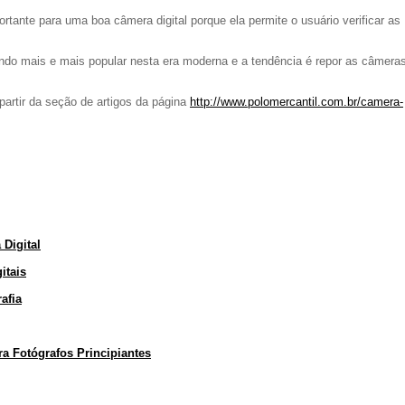
rtante para uma boa câmera digital porque ela permite o usuário verificar as
ando mais e mais popular nesta era moderna e a tendência é repor as câmera
artir da seção de artigos da página
http://www.polomercantil.com.br/camera-
Digital
itais
afia
a Fotógrafos Principiantes