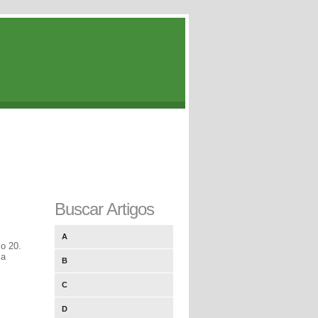
Buscar Artigos
A
o 20.
ia
B
C
D