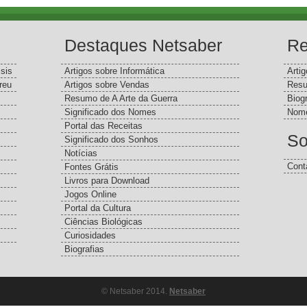
Destaques Netsaber
Re
sis
Artigos sobre Informática
Arti
reu
Artigos sobre Vendas
Resu
Resumo de A Arte da Guerra
Biog
Significado dos Nomes
Nome
Portal das Receitas
So
Significado dos Sonhos
Notícias
Cont
Fontes Grátis
Livros para Download
Jogos Online
Portal da Cultura
Ciências Biológicas
Curiosidades
Biografias
© Netsaber 2014.
Netsaber