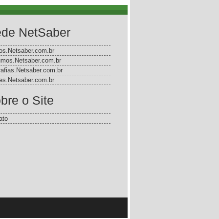
de NetSaber
gos.Netsaber.com.br
mos.Netsaber.com.br
rafias.Netsaber.com.br
s.Netsaber.com.br
bre o Site
ato