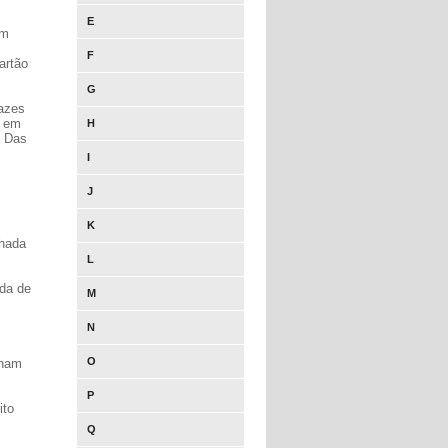
E
um
F
artão
G
azes
s em
H
. Das
I
J
K
lhada
L
uda de
M
N
O
rnam
P
ito
Q