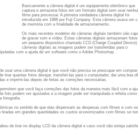
Basicamente a câmera digital é um equipamento eletrônico que
captura e armazena fotos em um formato digital sem usar nenh
filme para processar. A primeira verdadeira câmera digital foi
introduzida em 1988 por Fuji Company. Esta câmera usava um c
de memória com a finalidade de armazenamento.
Os mais recentes modelos de câmeras digitais também são cap
de gravar som e vídeo. Estas câmeras digitais armazenam foto
um pequeno dispositivo chamado CCD (Charge Coupled Device)
câmeras digitais as imagens podem ser transferidas para o
ipuladas com a ajuda de um software como o Adobe Photoshop.
de usar uma câmera digital é que você não precisa se preocupar em comprar
de tirar quantas fotos desejar, transferi-las para o computador, dar uma boa o
as e imprimi-las depois de feitas as correções necessárias.
permitem que você faça correções das fotos da maneira mais fácil com a aj
e da foto podem ser ajustados e a imagem pode ser manipulada e refeita como
a fotografia.
nômicas no sentido de que elas dispensam as despesas com filmes e com os
o tiradas em grandes quantidades os custos economizados com filmes se to
abou de tirar no display LCD da câmera digital e caso você não esteja satisfe