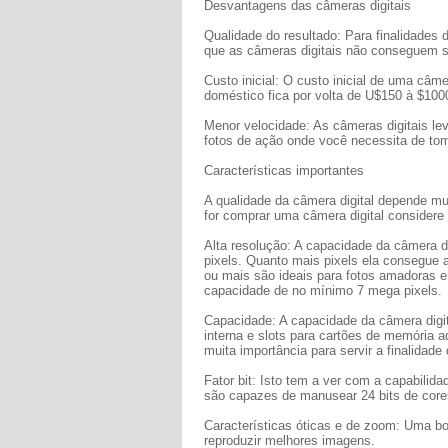
Desvantagens das câmeras digitais
Qualidade do resultado: Para finalidades 
que as câmeras digitais não conseguem se
Custo inicial: O custo inicial de uma câm
doméstico fica por volta de U$150 à $10
Menor velocidade: As câmeras digitais l
fotos de ação onde você necessita de to
Características importantes
A qualidade da câmera digital depende mui
for comprar uma câmera digital considere
Alta resolução: A capacidade da câmera d
pixels. Quanto mais pixels ela consegue
ou mais são ideais para fotos amadoras e
capacidade de no mínimo 7 mega pixels.
Capacidade: A capacidade da câmera dig
interna e slots para cartões de memória 
muita importância para servir a finalidad
Fator bit: Isto tem a ver com a capabilid
são capazes de manusear 24 bits de core
Características óticas e de zoom: Uma b
reproduzir melhores imagens.