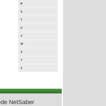
R
S
T
U
V
W
X
Y
Z
de NetSaber