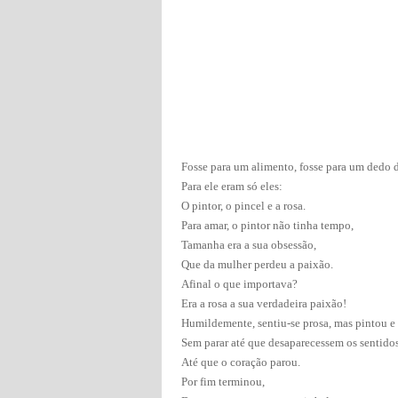
Fosse para um alimento, fosse para um dedo d
Para ele eram só eles:
O pintor, o pincel e a rosa.
Para amar, o pintor não tinha tempo,
Tamanha era a sua obsessão,
Que da mulher perdeu a paixão.
Afinal o que importava?
Era a rosa a sua verdadeira paixão!
Humildemente, sentiu-se prosa, mas pintou e
Sem parar até que desaparecessem os sentidos
Até que o coração parou.
Por fim terminou,