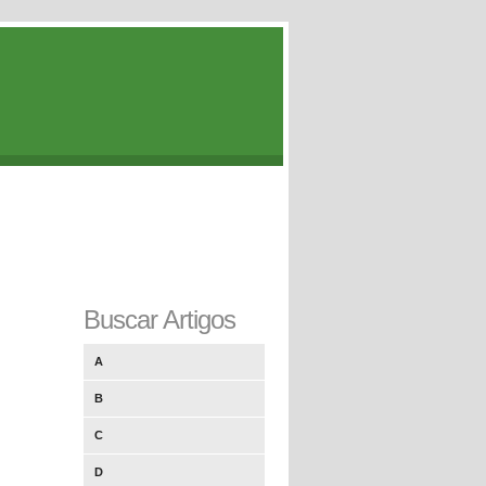
Buscar Artigos
A
B
C
D