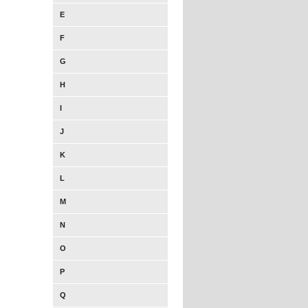
E
F
G
H
I
J
K
L
M
N
O
P
Q