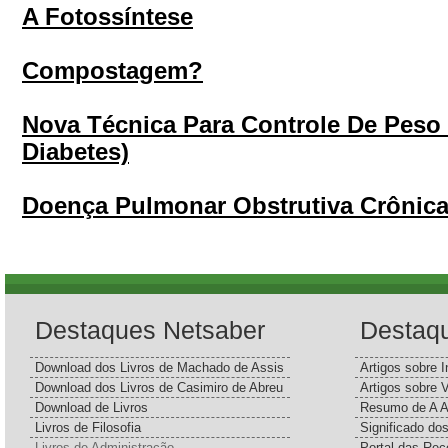
A Fotossíntese
Compostagem?
Nova Técnica Para Controle De Peso 
Diabetes)
Doença Pulmonar Obstrutiva Crônic
Destaques Netsaber
Destaq
Download dos Livros de Machado de Assis
Artigos sobre I
Download dos Livros de Casimiro de Abreu
Artigos sobre 
Download de Livros
Resumo de A A
Livros de Filosofia
Significado d
Livros de Administração
Portal das Rec