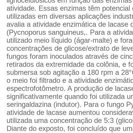
lignocelulósicos em função das enzima
atividade. Essas enzimas têm potencial
utilizadas em diversas aplicações indust
avalia a atividade enzimática de lacase
(Pycnoporus sanguineus,. Para a ativida
utilizado meio líquido (ágar-malte) e fo
concentrações de glicose/extrato de lev
fungos foram inoculados através de cin
retirados da extremidade da colônia, e f
submersa sob agitação a 180 rpm a 28°C.
o meio foi filtrado e a atividade enzimá
espectrofotômetro. A produção de laca
significativamente quando foi utilizada
seringaldazina (indutor). Para o fungo 
atividade de lacase aumentou considera
utilizada uma concentração de 5:3 (glico
Diante do exposto, foi concluído que 