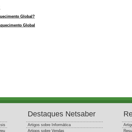
!
quecimento Global?
Aquecimento Global
Destaques Netsaber
Re
sis
Artigos sobre Informática
Arti
reu
Artigos sobre Vendas
Resu