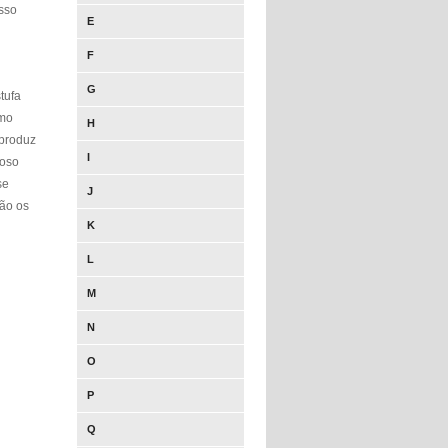
esso
E
F
G
tufa
omo
H
 produz
I
roso
se
J
são os
K
L
M
N
O
P
Q