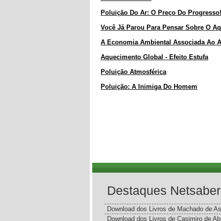
Poluição Do Ar: O Preço Do Progresso
Você Já Parou Para Pensar Sobre O A
A Economia Ambiental Associada Ao 
Aquecimento Global - Efeito Estufa
Poluição Atmosférica
Poluição: A Inimiga Do Homem
Destaques Netsaber
Download dos Livros de Machado de As
Download dos Livros de Casimiro de Ab