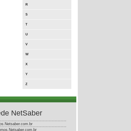
R
S
T
U
V
W
X
Y
Z
de NetSaber
gos.Netsaber.com.br
mos.Netsaber.com.br