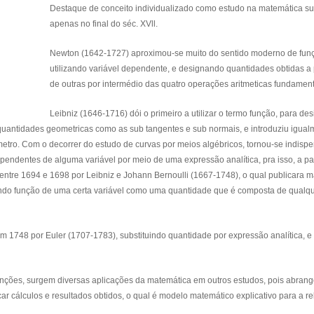
Destaque de conceito individualizado como estudo na matemática su
apenas no final do séc. XVll.
Newton (1642-1727) aproximou-se muito do sentido moderno de fun
utilizando variável dependente, e designando quantidades obtidas a p
de outras por intermédio das quatro operações aritmeticas fundament
Leibniz (1646-1716) dói o primeiro a utilizar o termo função, para de
antidades geometricas como as sub tangentes e sub normais, e introduziu igual
âmetro. Com o decorrer do estudo de curvas por meios algébricos, tornou-se indisp
endentes de alguma variável por meio de uma expressão analítica, pra isso, a pa
ntre 1694 e 1698 por Leibniz e Johann Bernoulli (1667-1748), o qual publicara m
nindo função de uma certa variável como uma quantidade que é composta de qualq
em 1748 por Euler (1707-1783), substituindo quantidade por expressão analítica, e
unções, surgem diversas aplicações da matemática em outros estudos, pois abrang
car cálculos e resultados obtidos, o qual é modelo matemático explicativo para a r