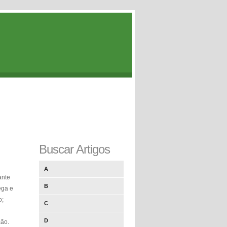
Buscar Artigos
A
ante
B
ega e
o;
C
D
ção.