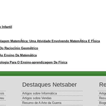
Infantil
delagem MatemÁtica: Uma Atividade Envolvendo MatemÁtica E FÍsica
Do Raciocínio Geométrico
 Ao Ensino Da Matemática
ogia Para O Ensino-aprendizagem De Física
Destaques Netsaber
Re
sis
Artigos sobre Informática
Arti
reu
Artigos sobre Vendas
Resu
Resumo de A Arte da Guerra
Biog