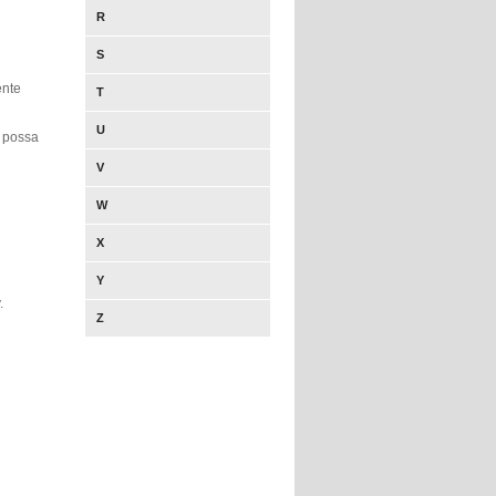
R
S
ente
T
U
 possa
V
W
X
Y
.
Z