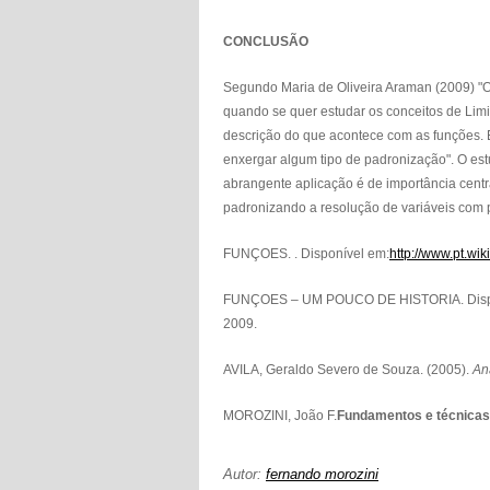
CONCLUSÃO
Segundo Maria de Oliveira Araman (2009) "O
quando se quer estudar os conceitos de Limi
descrição do que acontece com as funções.
enxergar algum tipo de padronização". O est
abrangente aplicação é de importância cent
padronizando a resolução de variáveis com p
FUNÇOES. . Disponível em:
http://www.pt.
FUNÇOES – UM POUCO DE HISTORIA. Disp
2009.
AVILA, Geraldo Severo de Souza. (2005).
An
MOROZINI, João F.
Fundamentos e técnicas
Autor:
fernando morozini