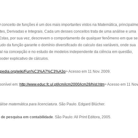
 conceito de funções é um dos mais importantes vistos na Matemática, principalm
tes, Derivadas e Integrais. Cada um desses conceitos trata de uma análise e uma
 Estas, por sua vez, descrevem o comportamento de qualquer fenômeno em que se
udo da função garante o domínio diversificado do calculo das variáveis, onde sua
ral na concepção e no estudo de modelos independente da ciência em questão,
oder explicativo de cálculos.
wikipedia.org/wiki/Fun%C3%A7%C3%A3o
> Acesso em 11 Nov. 2009.
onível em:
http://www.educ.fc.ul.pt/icm/icm2000/icm28/hist.htm
> Acesso em 11 Nov
álise matemática para licenciatura
. São Paulo. Edgard Blücher.
 de pesquisa em contabilidade
. São Paulo: All Print Editora, 2005.