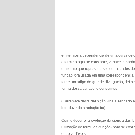
em termos a dependencia de uma curva de qu
a terminologia de constante, variável e par
um termo que representasse quantidades dep
função fora usada em uma correspondência e
tarde um artigo de grande divulgação, defi
forma dessa variável e constantes.
O arremate desta definição viria a ser dado 
introduzindo a notação f(x).
Com o decorrer a evolução da ciência das f
utilização de formulas (função) para se expli
entre variáveis.