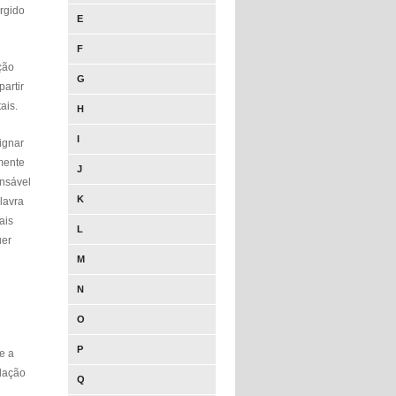
rgido
E
F
ção
G
artir
ais.
H
I
signar
mente
J
ensável
K
lavra
ais
L
uer
M
N
O
P
e a
elação
Q