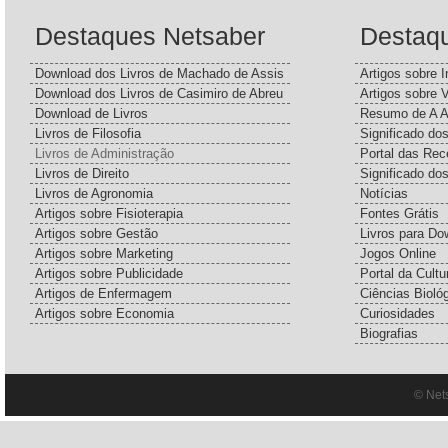
Destaques Netsaber
Destaq
Download dos Livros de Machado de Assis
Artigos sobre I
Download dos Livros de Casimiro de Abreu
Artigos sobre 
Download de Livros
Resumo de A A
Livros de Filosofia
Significado d
Livros de Administração
Portal das Rec
Livros de Direito
Significado do
Livros de Agronomia
Notícias
Artigos sobre Fisioterapia
Fontes Grátis
Artigos sobre Gestão
Livros para Do
Artigos sobre Marketing
Jogos Online
Artigos sobre Publicidade
Portal da Cultu
Artigos de Enfermagem
Ciências Bioló
Artigos sobre Economia
Curiosidades
Biografias
© Net