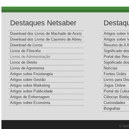
Destaques Netsaber
Destaq
Download dos Livros de Machado de Assis
Artigos sobre I
Download dos Livros de Casimiro de Abreu
Artigos sobre 
Download de Livros
Resumo de A A
Livros de Filosofia
Significado d
Livros de Administração
Portal das Rec
Livros de Direito
Significado do
Livros de Agronomia
Notícias
Artigos sobre Fisioterapia
Fontes Grátis
Artigos sobre Gestão
Livros para Do
Artigos sobre Marketing
Jogos Online
Artigos sobre Publicidade
Portal da Cultu
Artigos de Enfermagem
Ciências Bioló
Artigos sobre Economia
Curiosidades
Biografias
© Net