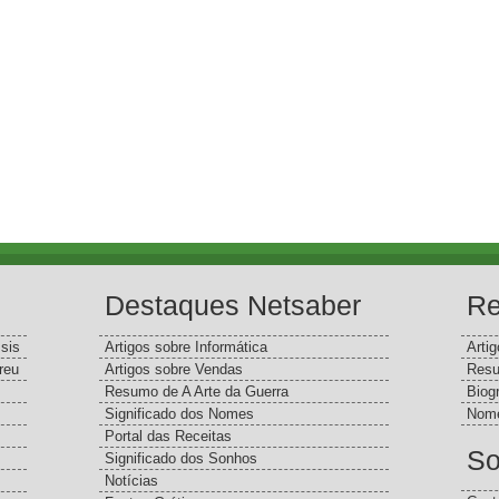
Destaques Netsaber
Re
sis
Artigos sobre Informática
Arti
reu
Artigos sobre Vendas
Resu
Resumo de A Arte da Guerra
Biog
Significado dos Nomes
Nome
Portal das Receitas
So
Significado dos Sonhos
Notícias