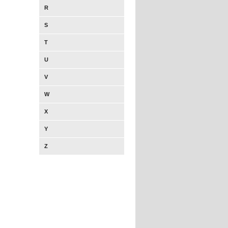
R
S
T
U
V
W
X
Y
Z