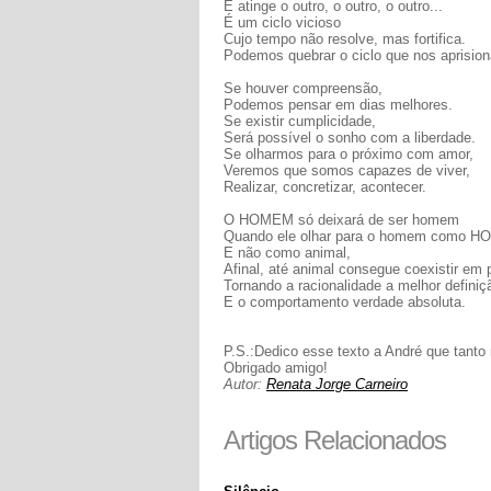
E atinge o outro, o outro, o outro...
É um ciclo vicioso
Cujo tempo não resolve, mas fortifica.
Podemos quebrar o ciclo que nos aprisio
Se houver compreensão,
Podemos pensar em dias melhores.
Se existir cumplicidade,
Será possível o sonho com a liberdade.
Se olharmos para o próximo com amor,
Veremos que somos capazes de viver,
Realizar, concretizar, acontecer.
O HOMEM só deixará de ser homem
Quando ele olhar para o homem como 
E não como animal,
Afinal, até animal consegue coexistir em 
Tornando a racionalidade a melhor defini
E o comportamento verdade absoluta.
P.S.:Dedico esse texto a André que tant
Obrigado amigo!
Autor:
Renata Jorge Carneiro
Artigos Relacionados