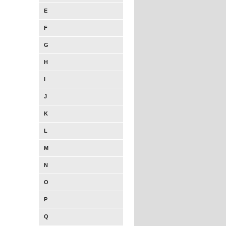
E
F
G
H
I
J
K
L
M
N
O
P
Q