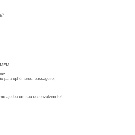
na?
HOMEM,
paz.
ção para ephémeros: passageiro,
o me ajudou em seu desenvolvimnto!