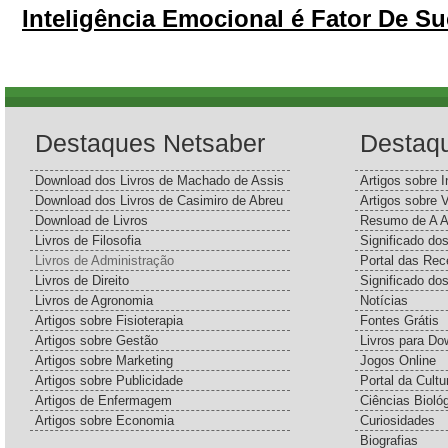
Inteligência Emocional é Fator De S
Destaques Netsaber
Destaq
Download dos Livros de Machado de Assis
Artigos sobre I
Download dos Livros de Casimiro de Abreu
Artigos sobre 
Download de Livros
Resumo de A A
Livros de Filosofia
Significado d
Livros de Administração
Portal das Rec
Livros de Direito
Significado do
Livros de Agronomia
Notícias
Artigos sobre Fisioterapia
Fontes Grátis
Artigos sobre Gestão
Livros para Do
Artigos sobre Marketing
Jogos Online
Artigos sobre Publicidade
Portal da Cultu
Artigos de Enfermagem
Ciências Bioló
Artigos sobre Economia
Curiosidades
Biografias