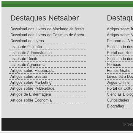
Destaques Netsaber
Destaq
Download dos Livros de Machado de Assis
Artigos sobre I
Download dos Livros de Casimiro de Abreu
Artigos sobre 
Download de Livros
Resumo de A A
Livros de Filosofia
Significado d
Livros de Administração
Portal das Rec
Livros de Direito
Significado do
Livros de Agronomia
Notícias
Artigos sobre Fisioterapia
Fontes Grátis
Artigos sobre Gestão
Livros para Do
Artigos sobre Marketing
Jogos Online
Artigos sobre Publicidade
Portal da Cultu
Artigos de Enfermagem
Ciências Bioló
Artigos sobre Economia
Curiosidades
Biografias
© Net