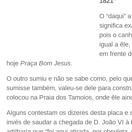
1821”
O
“daqui” a
significa e
pois o can
igual a êle
em frente 
hoje
Praça Bom Jesus.
O outro sumiu e não se sabe como, pelo qu
sumisse também, valeu-se dele para constr
colocou na Praia dos Tamoios, onde êle ain
Alguns contestam os dizeres desta placa e
invés de saudar a chegada de D. João VI à
artilharia que “foi aqui atirada, por obsoleta