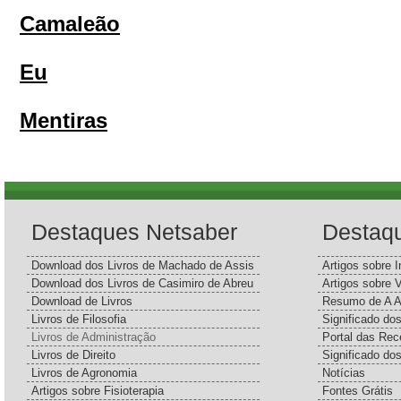
Camaleão
Eu
Mentiras
Destaques Netsaber
Destaq
Download dos Livros de Machado de Assis
Artigos sobre I
Download dos Livros de Casimiro de Abreu
Artigos sobre 
Download de Livros
Resumo de A A
Livros de Filosofia
Significado d
Livros de Administração
Portal das Rec
Livros de Direito
Significado do
Livros de Agronomia
Notícias
Artigos sobre Fisioterapia
Fontes Grátis