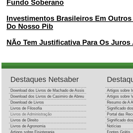
Fundo Soberano
Investimentos Brasileiros Em Outro
Do Nosso Pib
NÃo Tem Justificativa Para Os Juros
Destaques Netsaber
Destaq
Download dos Livros de Machado de Assis
Artigos sobre I
Download dos Livros de Casimiro de Abreu
Artigos sobre 
Download de Livros
Resumo de A A
Livros de Filosofia
Significado d
Livros de Administração
Portal das Rec
Livros de Direito
Significado do
Livros de Agronomia
Notícias
Artigos sobre Fisioterapia
Fontes Grátis