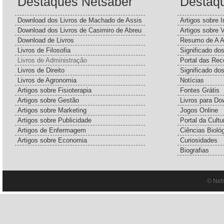
Destaques Netsaber
Destaq
Download dos Livros de Machado de Assis
Artigos sobre I
Download dos Livros de Casimiro de Abreu
Artigos sobre 
Download de Livros
Resumo de A A
Livros de Filosofia
Significado d
Livros de Administração
Portal das Rec
Livros de Direito
Significado do
Livros de Agronomia
Notícias
Artigos sobre Fisioterapia
Fontes Grátis
Artigos sobre Gestão
Livros para Do
Artigos sobre Marketing
Jogos Online
Artigos sobre Publicidade
Portal da Cultu
Artigos de Enfermagem
Ciências Bioló
Artigos sobre Economia
Curiosidades
Biografias
© Net