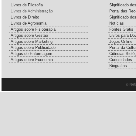
Livros de Filosofia
Significado d
Livros de Administração
Portal das Rec
Livros de Direito
Significado do
Livros de Agronomia
Notícias
Artigos sobre Fisioterapia
Fontes Grátis
Artigos sobre Gestão
Livros para Do
Artigos sobre Marketing
Jogos Online
Artigos sobre Publicidade
Portal da Cultu
Artigos de Enfermagem
Ciências Bioló
Artigos sobre Economia
Curiosidades
Biografias
© Net