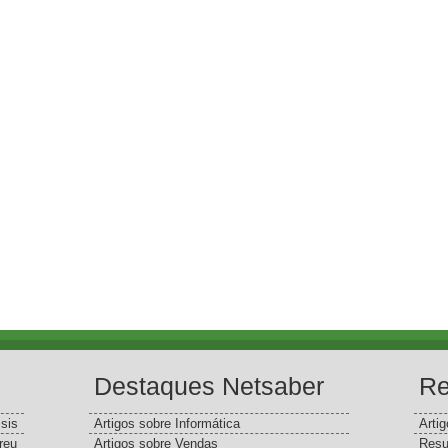
Destaques Netsaber
Re
sis
Artigos sobre Informática
Arti
reu
Artigos sobre Vendas
Resu