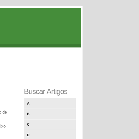
Buscar Artigos
A
o de
B
C
aixo
D