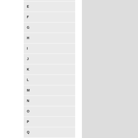
E
F
G
H
I
J
K
L
M
N
O
P
Q