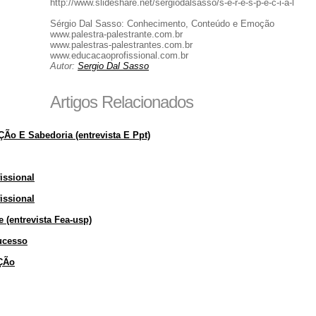
http://www.slideshare.net/sergiodalsasso/s-e-r-e-s-p-e-c-i-a-l
Sérgio Dal Sasso: Conhecimento, Conteúdo e Emoção
www.palestra-palestrante.com.br
www.palestras-palestrantes.com.br
www.educacaoprofissional.com.br
Autor:
Sergio Dal Sasso
Artigos Relacionados
o E Sabedoria (entrevista E Ppt)
issional
issional
 (entrevista Fea-usp)
Sucesso
aÇÃo