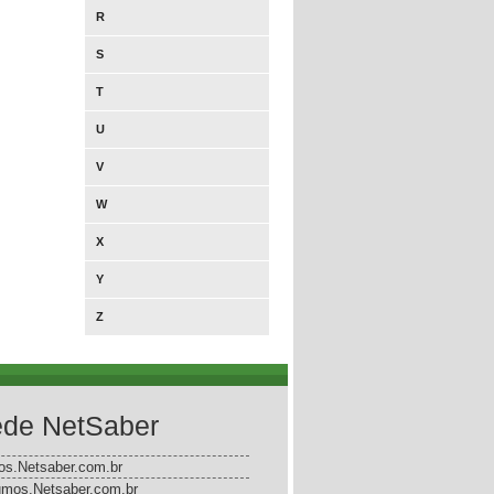
R
S
T
U
V
W
X
Y
Z
de NetSaber
gos.Netsaber.com.br
mos.Netsaber.com.br