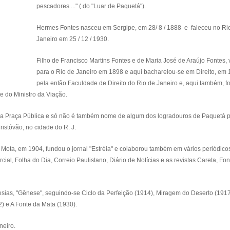
pescadores ..." ( do "Luar de Paquetá").
Hermes Fontes nasceu em Sergipe, em 28/ 8 / 1888 e faleceu no Ri
Janeiro em 25 / 12 / 1930.
Filho de Francisco Martins Fontes e de Maria José de Araújo Fontes, 
para o Rio de Janeiro em 1898 e aqui bacharelou-se em Direito, em 
pela então Faculdade de Direito do Rio de Janeiro e, aqui também, fo
te do Ministro da Viação.
 Praça Pública e só não é também nome de algum dos logradouros de Paquetá p
istóvão, no cidade do R. J.
ota, em 1904, fundou o jornal "Estréia" e colaborou também em vários periódic
ial, Folha do Dia, Correio Paulistano, Diário de Notícias e as revistas Careta, Fo
esias, "Gênese", seguindo-se Ciclo da Perfeição (1914), Miragem do Deserto (1917
) e A Fonte da Mata (1930).
neiro.