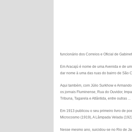
funcionário dos Correios e Oficial de Gabine
Em Aracajú é nome de uma Avenida e de uma
dar nome à uma das ruas do bairro de São Cr
Aqui também, com Júlio Surkhow e Armando M
os jornais Fluminense, Rua do Ouvidor, Imparc
Tribuna, Tagarela e Atlântida, entre outras ...
Em 1913 publicou o seu primeiro livro de po
Microcosmo (1919), A Lâmpada Velada (1922
Nesse mesmo ano, suicidou-se no Rio de Ja