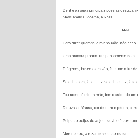
Dentre as suas principais poesias destacam-
Messianeida, Moema, e Rosa.
MÃE
Para dizer quem foi a minha mãe, não 
Uma palavra própria, um pensamento bo
Diógenes, busco-o em vão; falta-me a luz de
Se acho som, falta a luz; se acho a luz, falta
Teu nome, ó minha mãe, tem o sabor de u
De uvas diáfanas, cor de ouro e pérola,
Polpa de beijos de anjo ... ouvi-lo é ouv
Merencóreo, a rezar, no seu eterno tom ...