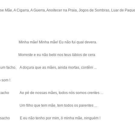
se Mãe, A Cigarra, A Guerra, Anoitecer na Praia, Jogos de Sombras, Luar de Paque
acho Minha mãe! Minha mãe! Eu não fui qual devera.
m. Morreste e eu não bebi nos teus lábios de cera
 um facho. A doçura que as mães, ainda mortas, contêm ...
 o som !
m cacho Ao pé de nossas mães, todos nós somos crentes ...
 com Um filho que tem mãe, tem todos os parentes ...
ir um sacho E eu não tenho por mim, ó minha mãe, ninguém !