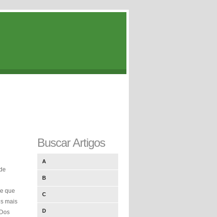
Buscar Artigos
A
 de
B
 e que
C
us mais
D
 Dos