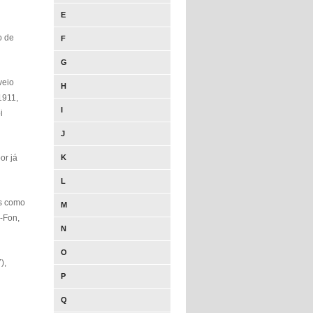
E
o de
F
G
veio
H
1911,
I
i
J
or já
K
L
os como
M
n-Fon,
N
O
),
P
Q