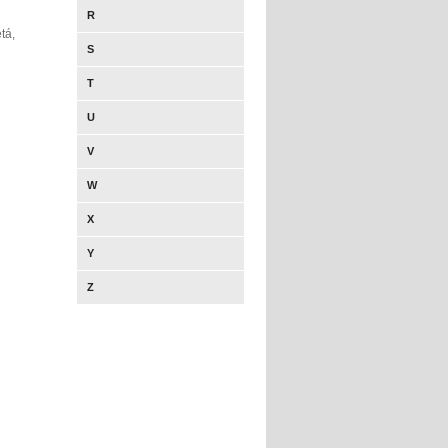
R
tá,
S
T
U
V
W
X
Y
Z