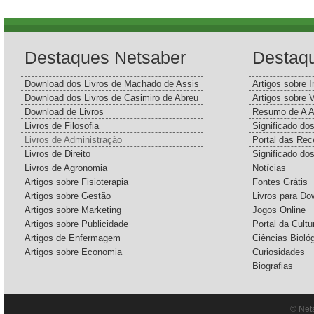
Destaques Netsaber
Destaq
Download dos Livros de Machado de Assis
Artigos sobre I
Download dos Livros de Casimiro de Abreu
Artigos sobre 
Download de Livros
Resumo de A A
Livros de Filosofia
Significado d
Livros de Administração
Portal das Rec
Livros de Direito
Significado do
Livros de Agronomia
Notícias
Artigos sobre Fisioterapia
Fontes Grátis
Artigos sobre Gestão
Livros para Do
Artigos sobre Marketing
Jogos Online
Artigos sobre Publicidade
Portal da Cultu
Artigos de Enfermagem
Ciências Bioló
Artigos sobre Economia
Curiosidades
Biografias
© Net