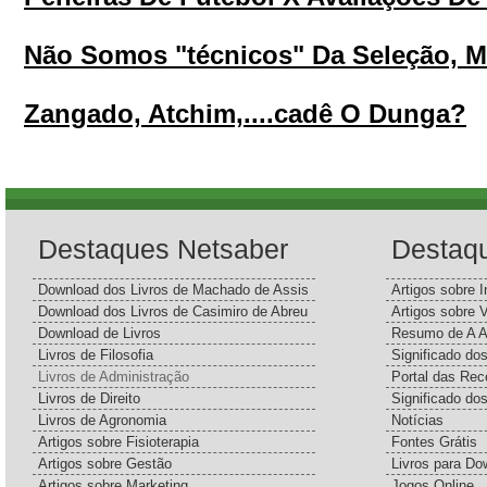
Não Somos "técnicos" Da Seleção, Ma
Zangado, Atchim,....cadê O Dunga?
Destaques Netsaber
Destaq
Download dos Livros de Machado de Assis
Artigos sobre I
Download dos Livros de Casimiro de Abreu
Artigos sobre 
Download de Livros
Resumo de A A
Livros de Filosofia
Significado d
Livros de Administração
Portal das Rec
Livros de Direito
Significado do
Livros de Agronomia
Notícias
Artigos sobre Fisioterapia
Fontes Grátis
Artigos sobre Gestão
Livros para Do
Artigos sobre Marketing
Jogos Online