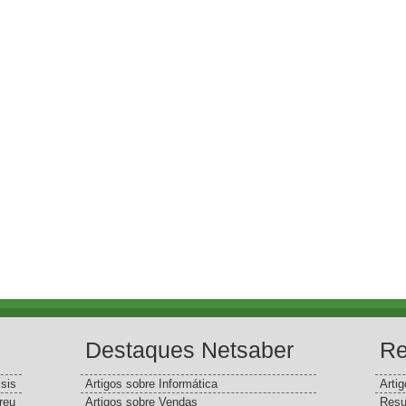
Destaques Netsaber
Re
sis
Artigos sobre Informática
Arti
reu
Artigos sobre Vendas
Resu