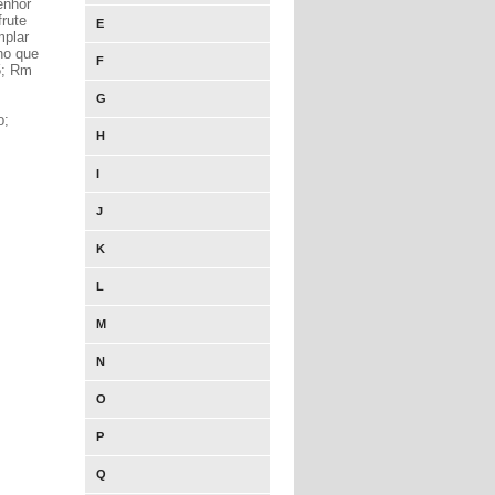
enhor
rute
E
mplar
no que
F
25; Rm
G
o;
H
I
J
K
L
M
N
O
P
Q