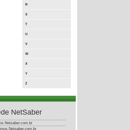
R
S
T
U
V
W
X
Y
Z
de NetSaber
gos.Netsaber.com.br
mos.Netsaber.com.br