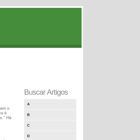
Buscar Artigos
A
nem o
va é
B
es." Há
C
D