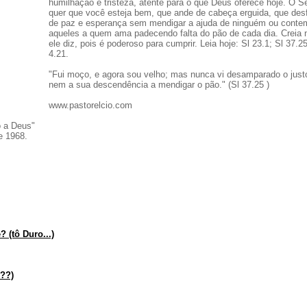
humilhação e tristeza, atente para o que Deus oferece hoje. O S
quer que você esteja bem, que ande de cabeça erguida, que desf
de paz e esperança sem mendigar a ajuda de ninguém ou conte
aqueles a quem ama padecendo falta do pão de cada dia. Creia 
ele diz, pois é poderoso para cumprir. Leia hoje: Sl 23.1; Sl 37.
4.21.
"Fui moço, e agora sou velho; mas nunca vi desamparado o just
nem a sua descendência a mendigar o pão." (Sl 37.25 )
www.pastorelcio.com
o a Deus"
e 1968.
 (tô Duro...)
??)