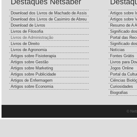
Destaques Netsaber
Destaq
Download dos Livros de Machado de Assis
Artigos sobre I
Download dos Livros de Casimiro de Abreu
Artigos sobre 
Download de Livros
Resumo de A A
Livros de Filosofia
Significado d
Livros de Administração
Portal das Rec
Livros de Direito
Significado do
Livros de Agronomia
Notícias
Artigos sobre Fisioterapia
Fontes Grátis
Artigos sobre Gestão
Livros para Do
Artigos sobre Marketing
Jogos Online
Artigos sobre Publicidade
Portal da Cultu
Artigos de Enfermagem
Ciências Bioló
Artigos sobre Economia
Curiosidades
Biografias
© Net