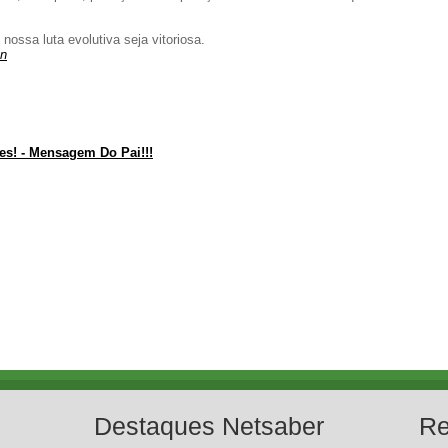
ossa luta evolutiva seja vitoriosa.
on
es! - Mensagem Do Pai!!!
Destaques Netsaber
Re