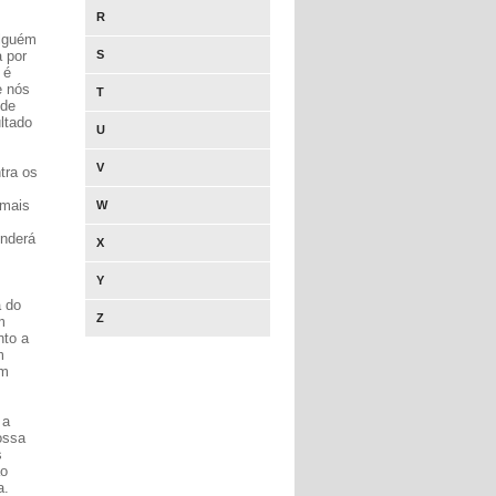
R
Alguém
 por
S
 é
e nós
T
 de
ltado
U
V
tra os
 mais
W
enderá
X
Y
a do
Z
m
nto a
m
em
 a
ossa
s
ão
a.