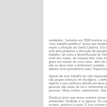
verdadeiro. Somente em 2008 tivemos a 
“meu trabalho profético” avisei que tempe
vejam a situação de Santa Catarina. Era t
uma área propensa a elevação de precipit
trabalho, tal como a desertificação do S
nível dos mares, de maneira bem mais int
grave em menos de cinco anos, além do au
não se deve mais a fenômenos isolados, 
adotem esse pseudônimo para “Aquecimen
Apesar de meu trabalho ter sido repassado
não poupei esforços em divulgá-lo, a defes
repente e que nenhuma atitude pró-ativa p
pessoas das áreas de risco certamente p
pessoas. Meus irmãos catarinenses. Que 
Desde já aviso que esses eventos tornar-
ambientais” tenderão a se agravar. Os ci
oceano, próximo à costa. E isso ocorreu