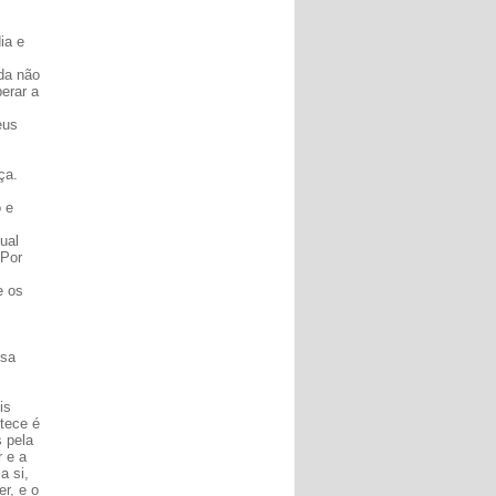
ia e
da não
erar a
eus
ça.
 e
ual
 Por
e os
ssa
is
tece é
 pela
 e a
a si,
r, e o