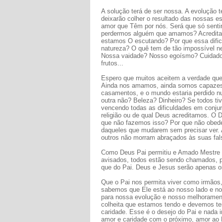
A solução terá de ser nossa. A evolução 
deixarão colher o resultado das nossas 
amor que Têm por nós. Será que só sent
perdermos alguém que amamos? Acredita
estamos O escutando? Por que essa dific
natureza? O quê tem de tão impossível n
Nossa vaidade? Nosso egoísmo? Cuidado c
frutos...
Espero que muitos aceitem a verdade que
Ainda nos amamos, ainda somos capazes d
casamentos, e o mundo estaria perdido n
outra não? Beleza? Dinheiro? Se todos ti
vencendo todas as dificuldades em conju
religião ou de qual Deus acreditamos. O D
que não fazemos isso? Por que não obed
daqueles que mudarem sem precisar ver. A
outros não morram abraçados às suas fals
Como Deus Pai permitiu e Amado Mestre d
avisados, todos estão sendo chamados, p
que do Pai. Deus e Jesus serão apenas os 
Que o Pai nos permita viver como irmãos,
sabemos que Ele está ao nosso lado e no
para nossa evolução e nosso melhorame
colheita que estamos tendo e devemos ten
caridade. Esse é o desejo do Pai e nada i
amor e caridade com o próximo, amor ao P