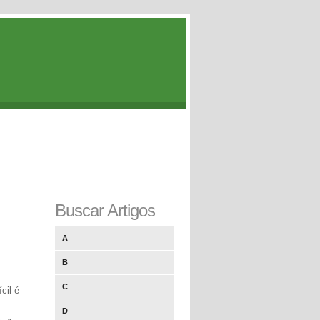
Buscar Artigos
A
B
C
cil é
D