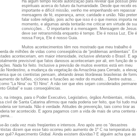
Há algum tempo recebi autorização para revelar que possuo pre
espirituais acerca do futuro da humanidade. Desde que recebi e
importante e difícil missão, venho me empenhando em repassar
mensagens de fé, esperança, amor, caridade e união. Não prete
falar sobre religião, pois acho que isso é o que menos importa n
momento, e algumas ainda tentarão me criticar em virtude de su
convicções... O importante é a mensagem. Mensagem de Jesus
deve ser retransmitida enquanto é tempo. Ele é nossa Luz, Ele é
nossa Força, Ele é nosso Guia.
Muitos acontecimentos têm nos mostrado que meu trabalho é
perda de milhões de vidas como conseqüência de “problemas ambientais”. E
stades aconteceriam, em maior intensidade, inclusive afetando o Brasil. E ag
otalmente previsível que fatos danosos aconteceriam por ali, em função de s
ações. Nada foi feito. Inclusive a previsão de muitos eventos está em meu
ertão Nordestino, a mudança da vegetação da Amazônia para Cerrado, a eleva
ensa que os cientistas pensam, afetando áreas litorâneas brasileiras de form
mento de tufões, ciclones e furacões ao redor do mundo... Dentre outras... 
como “La Nina” ou “El Nino”. A não ser que eles sejam considerados permane
to Global” e suas conseqüências.
, na íntegra, para o Poder Executivo, Legislativo, órgãos Ambientais, mídia,
a civil de Santa Catarina afirmou que nada poderia ser feito, que foi tudo mu
oderia ser tomada. Não é verdade. Atitudes de prevenção, tais como tirar as
oderia ter acontecido. E agora pagamos com a vida de mais de uma centena 
pena...
se-ão cada vez mais freqüentes e intensos. Ano após ano os “desastres
entistas dizem que esse fato ocorreu pelo aumento de 1º C na temperatura do
 por quê? Aquecimento Global. Ainda existem dúvidas? E alguém acha que as