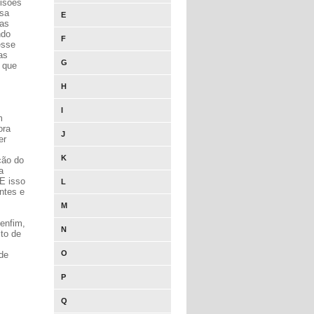
visões
ssa
E
 as
ndo
F
esse
as
G
 que
H
I
m
ora
J
er
K
ção do
a
E isso
L
ntes e
M
 enfim,
N
ito de
O
de
P
Q