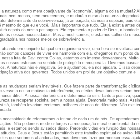
o a natureza como mera coadjuvante da “economia”, alguma coisa mudará? 
 mais nem menos, sem merecermos, e mudará o curso da natureza degradada
tor determinante da sobrevivência, já ameaçada, da nossa espécie, pois ela
é mesmo do que eu e você...Mais importante que tudo. Ela já existia antes d
stirá depois da nossa passagem. Ela representa o poder de Deus, a bondade
do às nossas necessidades. Mas a modificamos, e estamos colhendo o resu
egradatória nos nossos meios de sobrevivência.
, atuando em conjunto tal qual um organismo vivo, uma hora se revoltaria con
que não somos capazes de viver em harmonia com ela, chegamos num ponto da
 E nessa luta de Davi contra Golias, estamos em imensa desvantagem. Muito
nirmos nossos esforços no sentido de protegê-la e recuperá-la. Devemos buscar
os. A natureza não é vingativa. Se a ajudarmos, ela nos ajudará. E isso dep
icipação ativa dos governos. Todos unidos em prol de um objetivo comum e
ue as mudanças seriam inevitáveis. Que fazem parte da transformação cíclic
uvesse a nossa maiúscula interferência, os efeitos devastadores seriam be
menos difícil. A nossa interferência é determinante sim. Tanto a positiva, qua
tureza se recuperar sozinha, sem a nossa ajuda. Demoraria muito mais. Assi
si só, também levariam centenas, milhares de anos de diferença. Não exist
erdade.
o a necessidade de reformarmos o íntimo de cada um de nós. De aprendermos
erações. Não podemos medir esforços na recuperação moral e ambiental da n
 nós, e estamos sendo avisados disso. Perdendo vidas em função das nossa
atitudes. Deus e Jesus estão permitindo este trabalho espiritual de aviso. N
eles que seríamos abandonados, mas devemos fazer por merecer essa ajud