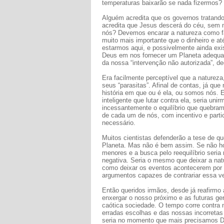
temperaturas baixarão se nada fizermos?
Alguém acredita que os governos tratand
acredita que Jesus descerá do céu, sem
nós? Devemos encarar a natureza como fa
muito mais importante que o dinheiro e at
estarmos aqui, e possivelmente ainda exi
Deus em nos fornecer um Planeta adequa
da nossa “intervenção não autorizada”, d
Era facilmente perceptível que a natureza
seus “parasitas”. Afinal de contas, já 
história em que ou é ela, ou somos nós.
inteligente que lutar contra ela, seria u
incessantemente o equilíbrio que quebram
de cada um de nós, com incentivo e part
necessário.
Muitos cientistas defenderão a tese de q
Planeta. Mas não é bem assim. Se não ho
menores e a busca pelo reequilíbrio seria 
negativa. Seria o mesmo que deixar a na
como deixar os eventos acontecerem por 
argumentos capazes de contrariar essa v
Então queridos irmãos, desde já reafirm
enxergar o nosso próximo e as futuras g
caótica sociedade. O tempo corre contra
erradas escolhas e das nossas incorretas 
seria no momento que mais precisamos D