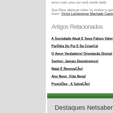
aviso mais uma vez está sendo dado.
Que Deus abençoe todos os irmãos e que n
Autor:
Víctor Lückemeyer Machado Carri
Artigos Relacionados
A Sociedade Atual E Seus Falsos Valor
ParÓdia Do Pai E Da CrianÇa!
O Amor Verdadeiro! Orientação Divina!
Senhor: Jamais Desistiremos!
Natal É RenovaÇÃo!
Ano Novo, Vida Nova!
PrevisÕes - A SalvaÇÃo!
Destaques Netsaber