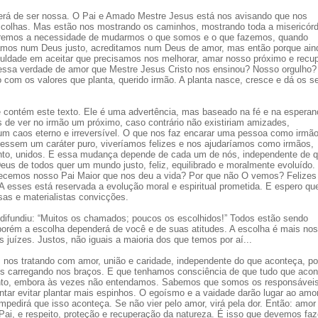
terá de ser nossa. O Pai e Amado Mestre Jesus está nos avisando que nos
escolhas. Mas estão nos mostrando os caminhos, mostrando toda a misericórd
iremos a necessidade de mudarmos o que somos e o que fazemos, quando
mos num Deus justo, acreditamos num Deus de amor, mas então porque ain
uldade em aceitar que precisamos nos melhorar, amar nosso próximo e recup
essa verdade de amor que Mestre Jesus Cristo nos ensinou? Nosso orgulho?
om os valores que planta, querido irmão. A planta nasce, cresce e dá os s
 contém este texto. Ele é uma advertência, mas baseado na fé e na esperan
e ver no irmão um próximo, caso contrário não existiriam amizades,
um caos eterno e irreversível. O que nos faz encarar uma pessoa como irmão
vessem um caráter puro, viveríamos felizes e nos ajudaríamos como irmãos,
nto, unidos. E essa mudança depende de cada um de nós, independente de q
eus de todos quer um mundo justo, feliz, equilibrado e moralmente evoluído.
ecemos nosso Pai Maior que nos deu a vida? Por que não O vemos? Felizes
 esses está reservada a evolução moral e espiritual prometida. E espero qu
as e materialistas convicções.
ifundiu: “Muitos os chamados; poucos os escolhidos!” Todos estão sendo
orém a escolha dependerá de você e de suas atitudes. A escolha é mais no
juízes. Justos, não iguais a maioria dos que temos por aí...
 nos tratando com amor, união e caridade, independente do que aconteça, po
s carregando nos braços. E que tenhamos consciência de que tudo que acon
nto, embora às vezes não entendamos. Sabemos que somos os responsáveis
tar evitar plantar mais espinhos. O egoísmo e a vaidade darão lugar ao amor
mpedirá que isso aconteça. Se não vier pelo amor, virá pela dor. Então: amor 
ai, e respeito, proteção e recuperação da natureza. É isso que devemos faze