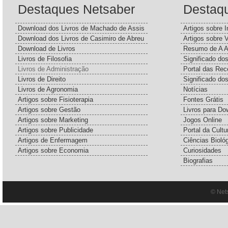
Destaques Netsaber
Destaq
Download dos Livros de Machado de Assis
Artigos sobre I
Download dos Livros de Casimiro de Abreu
Artigos sobre 
Download de Livros
Resumo de A A
Livros de Filosofia
Significado d
Livros de Administração
Portal das Rec
Livros de Direito
Significado do
Livros de Agronomia
Notícias
Artigos sobre Fisioterapia
Fontes Grátis
Artigos sobre Gestão
Livros para Do
Artigos sobre Marketing
Jogos Online
Artigos sobre Publicidade
Portal da Cultu
Artigos de Enfermagem
Ciências Bioló
Artigos sobre Economia
Curiosidades
Biografias
© Net