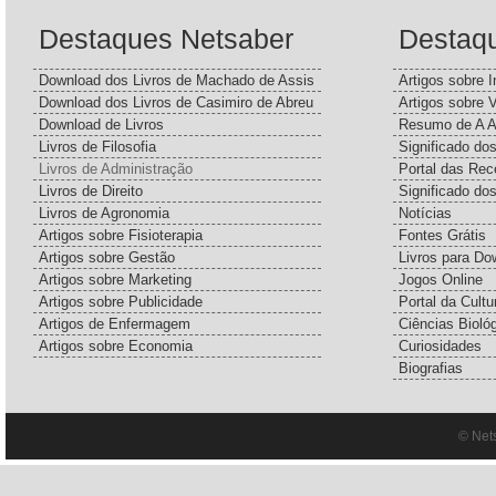
Destaques Netsaber
Destaq
Download dos Livros de Machado de Assis
Artigos sobre I
Download dos Livros de Casimiro de Abreu
Artigos sobre 
Download de Livros
Resumo de A A
Livros de Filosofia
Significado d
Livros de Administração
Portal das Rec
Livros de Direito
Significado do
Livros de Agronomia
Notícias
Artigos sobre Fisioterapia
Fontes Grátis
Artigos sobre Gestão
Livros para Do
Artigos sobre Marketing
Jogos Online
Artigos sobre Publicidade
Portal da Cultu
Artigos de Enfermagem
Ciências Bioló
Artigos sobre Economia
Curiosidades
Biografias
© Net